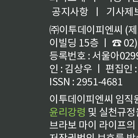
공지사항
ㅣ
기사제
㈜이투데이피엔씨 (제호
이빌딩 15층 ㅣ ☎ 02)
등록번호 : 서울아02992
인 : 김상우 ㅣ 편집인
ISSN : 2951-4681
이투데이피엔씨 임직원
윤리강령
및 실천규정을
브라보 마이 라이프의
저작권법의 보호를 받