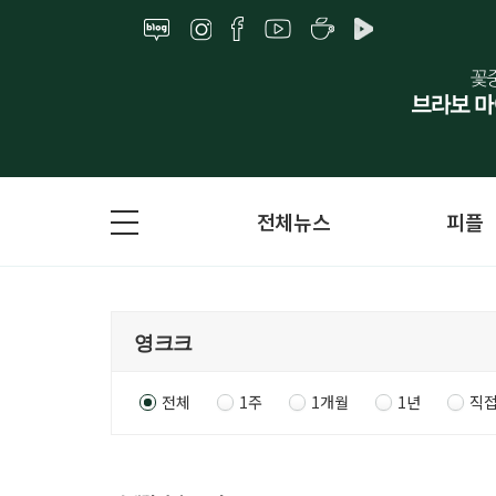
전체뉴스
피플
전체
1주
1개월
1년
직