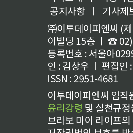
공지사항
ㅣ
기사제
㈜이투데이피엔씨 (제호
이빌딩 15층 ㅣ ☎ 02)
등록번호 : 서울아02992
인 : 김상우 ㅣ 편집인
ISSN : 2951-4681
이투데이피엔씨 임직원
윤리강령
및 실천규정을
브라보 마이 라이프의
저작권법의 보호를 받