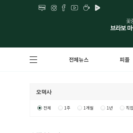
전체뉴스
피플
전체
1주
1개월
1년
직