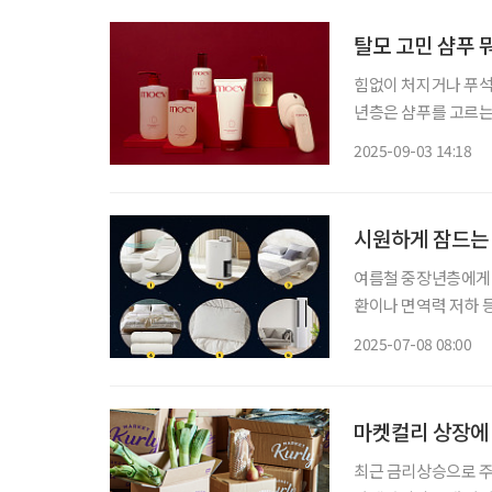
탈모 고민 샴푸 
힘없이 처지거나 푸석
년층은 샴푸를 고르는 사소한 일에도 신
매량이 53만 개가 넘
2025-09-03 14:18
시원하게 잠드는 
여름철 중장년층에게 
환이나 면역력 저하 등
해 잠 못 이루는 밤
2025-07-08 08:00
아
마켓컬리 상장에
최근 금리상승으로 