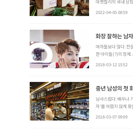
마켓컬리의 국내 상장
3월 28일 유가증권시
2022-04-05 08:59
는 마켓컬리는 어떻게
화장 잘하는 남자
여자들보다 많다. 전문
한 아이들(?)의 정체
색색 다양한 모습의 화
2018-03-12 15:52
그맨 김기수가 웃음보
중년 남성의 첫 
남사스럽다. 배우나 
자’를 어렵지 않게 찾
번 해보자. 하지만 
2018-03-07 09:09
한다. 어떻게 할 것인