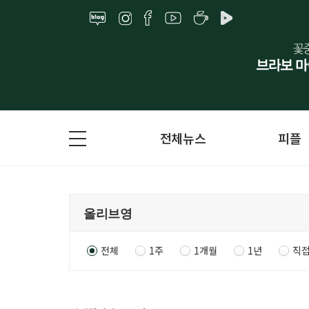
전체뉴스
피플
전체
1주
1개월
1년
직