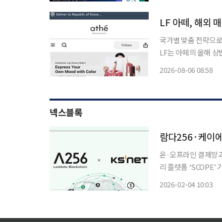
트가 7월 발표한 ‘2
LF 아떼, 해외 
국가별 맞춤 전략으로
LF는 아떼의 올해 상
기존 진출국의 안정적
2026-08-06 08:58
넥스블록
람다256·케이에
온·오프라인 결제망과
리 플랫폼 ‘SCOPE
실물 결제 환경 검증 
2026-02-04 10:03
SOC 2 Type II