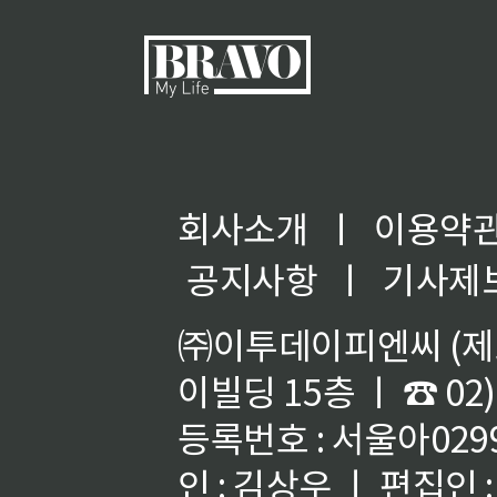
회사소개
ㅣ
이용약
공지사항
ㅣ
기사제
㈜이투데이피엔씨 (제호
이빌딩 15층 ㅣ ☎ 02)
등록번호 : 서울아02992
인 : 김상우 ㅣ 편집인