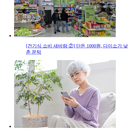
[건기식 소비 새바람 ②] 단돈 1000원, 다이소가 낮
춘 문턱