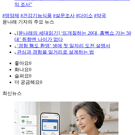
익 조사"
#영양제
#건강기능식품
#설문조사
#다이소
#약국
윤나래 기자의 주요 뉴스
⌞
[윤나래의 세대읽기] ‘뜨개질하는 20대, 흠뻑쇼 가는 50
대’ 취향엔 나이가 없다
⌞
‘경험 無도 환영’ 생애 첫 일자리 도전 설명서
⌞
관심과 경험을 일거리로 설계하는 법
좋아요
0
화나요
0
슬퍼요
0
더 궁금해요
0
최신뉴스