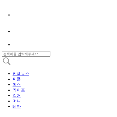
전체뉴스
피플
헬스
라이프
컬처
머니
테마