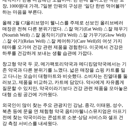
장, 1000원대 가격, 7일분 안팎의 구성은 ‘일단 한번 먹어볼까’
하는 마음을 부른다.
올해 2월 CJ올리브영이 웰니스를 주제로 선보인 올리브베러
매장은 전혀 다른 분위기였다. △잘 먹기(Eat Well) △잘 채우기
(Nourish Well) △잘 움직이기(Fit Well) △잘 가꾸기(Glow Well)
△잘 쉬기(Relax Well) △잘 케어하기(Care Well)의 여섯 가지
테마를 오가며 건강 관련 제품을 경험한다. 이곳에서 건강은
하루를 건강하게 보내는 생활 습관에 가깝다.
창고형 약국 두 곳, 메가팩토리약국과 메디킹덤약국에서는 기
존 약국과 다른 분위기를 느꼈다. 넓은 매장을 쇼핑 카트를 밀
고 다니는 모습이 대형마트와 비슷했다. 소비자는 진열대를 둘
러보고, 제품을 비교하고, 카트에 담았다. 약사에게 자유롭게
질문할 수 있지만, 약국이라기보다 건강 관련 제품을 모아놓은
대형 쇼핑 공간에 가까웠다.
외국인이 많이 찾는 주요 관광지인 강남, 종각, 이태원, 성수,
북촌 등에 문을 연 체험형 약국 옵티마웰니스뮤지엄은 아프기
전에 찾는 약국이라는 콘셉트로 소분·상담 서비스와 셀프 건
강 측정 서비스를 내세웠다.