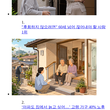
1.
"후회하지 않으려면" 60세 넘어 끊어내야 할 사람
1위
2.
‘아파도 집에서 늙고 싶어…’ 고령 가구 40% 노후