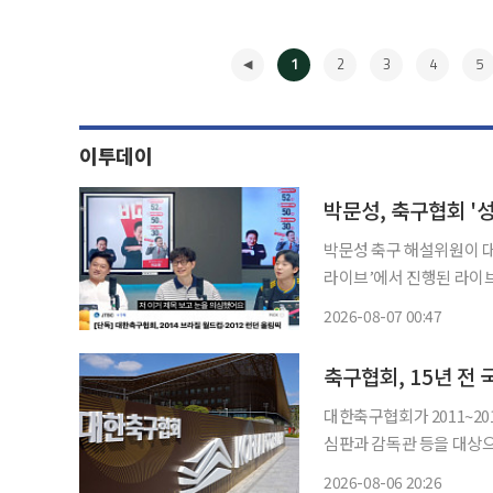
1
2
3
4
5
이투데이
박문성, 축구협회 '
박문성 축구 해설위원이 대한축구협회
라이브’에서 진행된 라이브
려고 작정했냐”라고 분노를 감추지 못했다. 이날 박 위원
2026-08-07 00:47
나 국제적인 망신이냐”라며
◀
축구협회, 15년 전
대한축구협회가 2011~2
심판과 감독관 등을 대상으로 
뉴스에 따르면 한 국회의원
2026-08-06 20:26