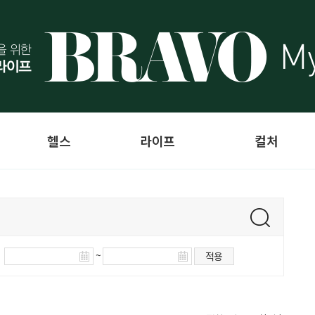
헬스
라이프
컬처
~
적용