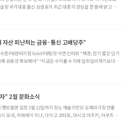
조선의 사랑꾼’에서 간암 투병 사실을 고백한 그는 약 3개월간 치료에 전
된 모습으로 방송에 복귀했다. 과거
어 자산 피난처는 금융·통신 고배당주”
촌PB센터지점 Gold PB팀장 서면 인터뷰 “채권, 만기 짧은 단기
 “지금은 수익률 수치에 일희일비하기보다
히기를 기다리는 ‘마음의 근육’을 키워야 할 때입니다.” 미국·이
어지면서 국내 금융시장도 요동치고 있다. ‘600
자” 2월 문화소식
시 모네, 카와에이 리나, 다이고 코타로, 마시코 아츠키, 아쿠츠 니
로 국내에서 선보이는 음악극 ‘센과 치히로의 행방불명’ 오리지널 투어
자 미야자키 하야오 감독의 동명 애니메