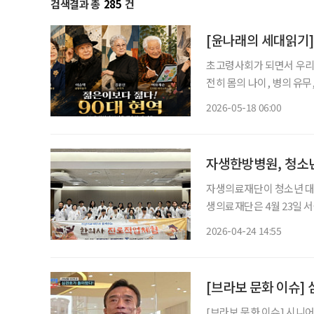
검색결과 총
285
건
[윤나래의 세대읽기]
초고령사회가 되면서 우리는
전히 몸의 나이, 병의 유무
은 무엇일까. 최근 주목받는
2026-05-18 06:00
수란 단지 오래 살아남는 
자생한방병원, 청소
자생의료재단이 청소년 대상
생의료재단은 4월 23일 
로그램’을 운영했다고 밝혔다. 이번 프로그램은 한의학에 대한 이해를 높이고 
2026-04-24 14:55
주도적 진로 설계를 돕기 
[브라보 문화 이슈] 
[브라보 문화 이슈] 시니