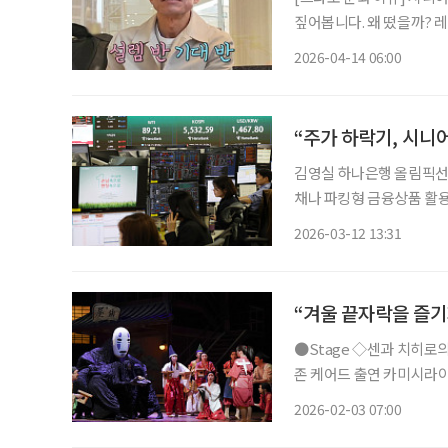
짚어봅니다. 왜 떴을까? 레슬링 국가대표 출신 심권호가 최근 대중의 관심을 한 몸에 받고 있
다. 지난 1월 TV조선 ‘
2026-04-14 06:00
념한 뒤, 최근 한층 회복
“주가 하락기, 시니
김영실 하나은행 올림픽선수
채나 파킹형 금융상품 활용해 유동성 확보해야”
전문가와 상담하며 안개가 걷
2026-03-12 13:31
스라엘과 이란의 전쟁이 이
“겨울 끝자락을 즐기
●Stage ◇센과 치히로의 행방불명 일정 3월 22일까지 장소 예술의전당 오페라극장 연출
존 케어드 출연 카미시라이
치카 등 CJ ENM 주최
2026-02-03 07:00
는 스튜디오 지브리 설립