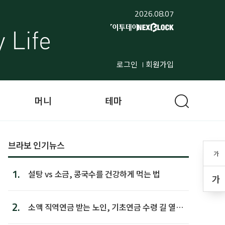
2026.08.07
로그인
회원가입
머니
테마
브라보 인기뉴스
가
1.
설탕 vs 소금, 콩국수를 건강하게 먹는 법
가
2.
소액 직역연금 받는 노인, 기초연금 수령 길 열린
다