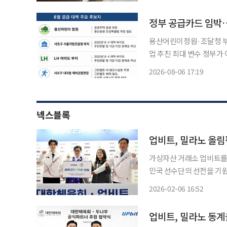
경기 7경기에서 외국인 심
용산어린이정원·조달청 부
업 추진 최대 변수 정부가 이달 서울·수도권에 5만 가구 이상을 추가 공급하는 내용을 담은 부
동산 공급대책을 내놓을 
2026-08-06 17:19
지주택공사(LH) 부지, 
급
넥스블록
가상자산 거래소 업비트를
민국 선수단의 선전을 기원하
는 현지시간 5일 오후 
2026-02-06 16:52
표 선수들의 도전과 우리나
기부금
업비트, 밀라노 동계