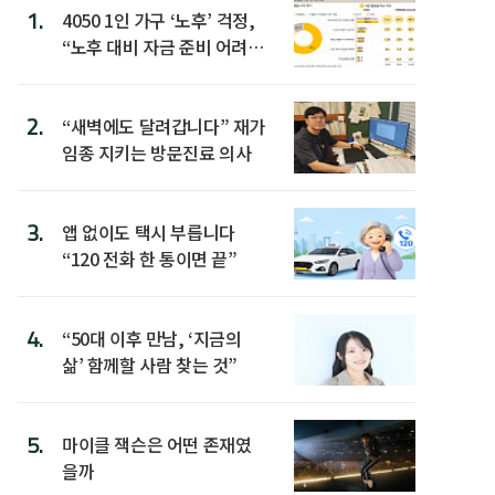
1.
4050 1인 가구 ‘노후’ 걱정,
“노후 대비 자금 준비 어려
워”
2.
“새벽에도 달려갑니다” 재가
임종 지키는 방문진료 의사
3.
앱 없이도 택시 부릅니다
“120 전화 한 통이면 끝”
4.
“50대 이후 만남, ‘지금의
삶’ 함께할 사람 찾는 것”
5.
마이클 잭슨은 어떤 존재였
을까