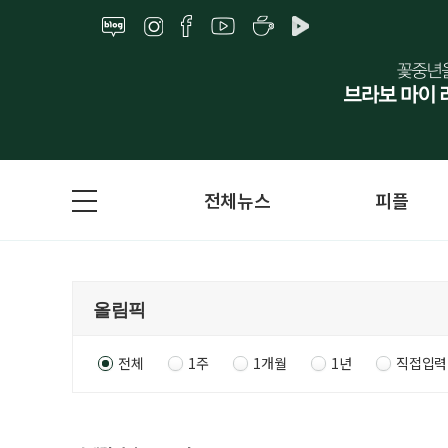
전체뉴스
피플
전체
1주
1개월
1년
직접입력