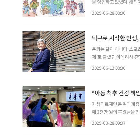
을 영입하고 있었다. 해외
여는 적었지만, 해외여행은
2025-06-28 08:00
객들을 인솔하는 일이지만 
탁구로 시작한 인생,
은퇴는 끝이 아니다. 스포츠
제’로 불렸던 이에리사 휴
다. 달라진 건 단 하나, 
2025-06-12 08:30
를 들고 시니어들의 손을 붙
“아동 척추 건강 책
자생의료재단은 취약계층 
에 3천만 원의 후원금을 
달식에는 양 기관 주요 관
2025-03-28 09:07
25개소 600여 명의 아동