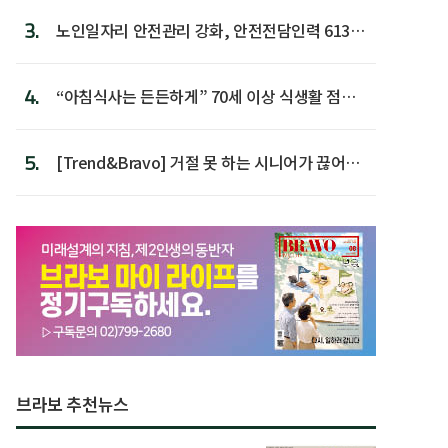
3.
노인일자리 안전관리 강화, 안전전담인력 613명
첫 배치
4.
“아침식사는 든든하게” 70세 이상 식생활 점수
가장 높아
5.
[Trend&Bravo] 거절 못 하는 시니어가 끊어야
할 행동 5
브라보 추천뉴스