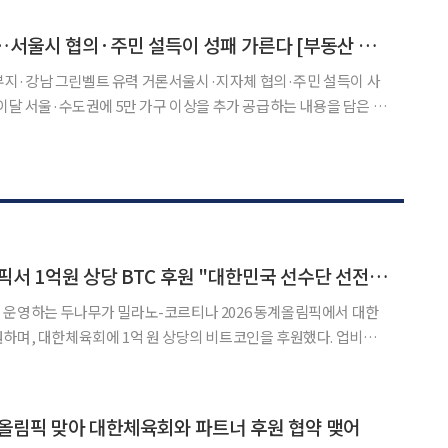
판과 감독관 등 10여 명에게 성 접대를 한 사실을
정부 공급카드 임박…서울시 협의·주민 설득이 성패 가른다 [부동산 해법 전쟁]
지·강남 그린벨트 유력 거론서울시·지자체 협의·주민 설득이 사
전망이다. 용산어린이정원과 서울지방조달청 부지, 여의도 한국토
강남권 그린벨트 등이 유력 후보지로 거론된다. 전문가들은 정부의 공
업비트, 밀라노 올림픽서 1억원 상당 BTC 후원 "대한민국 선수단 선전 기원"
 운영하는 두나무가 밀라노-코르티나 2026 동계올림픽에서 대한
며, 대한체육회에 1억 원 상당의 비트코인을 후원했다. 업비트
6시 동계올림픽이 열리는 이탈리아 밀라노의 코리아하우스에 국가대
라 동계스포츠 발전을 응원하기 위해 가상자산을 기부했다. 이번
올림픽 맞아 대한체육회와 파트너 후원 협약 맺어