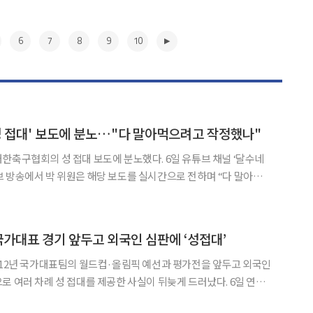
6
7
8
9
10
성 접대' 보도에 분노…"다 말아먹으려고 작정했나"
의 성 접대 보도에 분노했다. 6일 유튜브 채널 ‘달수네
 방송에서 박 위원은 해당 보도를 실시간으로 전하며 “다 말아먹으
은 쉽게 말을 잇지 못하며 “이게 얼마
 “심판에게 경기 잘 봐달라고 이런 걸 했다는 건데 심
▶
 국가대표 경기 앞두고 외국인 심판에 ‘성접대’
012년 국가대표팀의 월드컵·올림픽 예선과 평가전을 앞두고 외국인
여러 차례 성 접대를 제공한 사실이 뒤늦게 드러났다. 6일 연합
실은 축구협회가 2011년 3월부터 2012년 3월까지 열린 국가대표