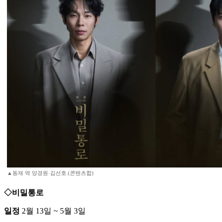
▲동재 역 양경원·김선호.(콘텐츠합)
◇비밀통로
일정
2월 13일 ~ 5월 3일