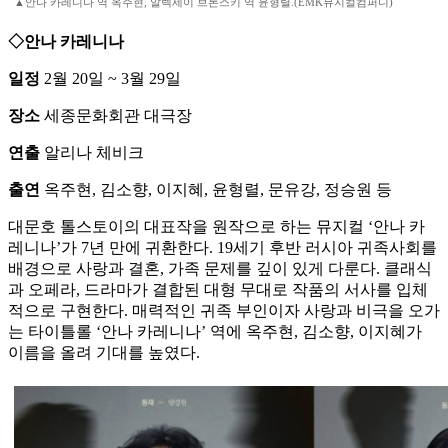
▲안나 카레니나 역 옥주현, 알렉세이 브론스키 역 윤형렬.(EMK뮤지컬컴퍼니)
◇안나 카레니나
일정
2월 20일 ~ 3월 29일
장소
세종문화회관 대극장
연출
알리나 체비크
출연
옥주현, 김소향, 이지혜, 윤형렬, 문유강, 정승원 등
대문호 톨스토이의 대표작을 원작으로 하는 뮤지컬 ‘안나 카
레니나’가 7년 만에 귀환한다. 19세기 후반 러시아 귀족사회를
배경으로 사랑과 결혼, 가족 문제를 깊이 있게 다룬다. 클래식
과 오페라, 드라마가 결합된 대형 무대로 작품의 서사를 입체
적으로 구현한다. 매력적인 귀족 부인이자 사랑과 비극을 오가
는 타이틀롤 ‘안나 카레니나’ 역에 옥주현, 김소향, 이지혜가
이름을 올려 기대를 높였다.