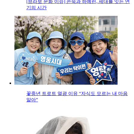
[브라보 문화 이슈] 손숙과 하예린, 세대를 잇는 연
기의 시간
꽃중년 트로트 열광 이유 “자식도 모르는 내 마음
알아”