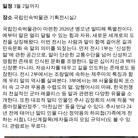
일정
3월 2일까지
장소
국립민속박물관 기획전시실2
국립민속박물관이 마련한 2026년 병오년 말띠해 특별전이다.
예부터 말은 멀리 달릴 수 있는 힘과 자유, 새로운 세계로의 도
전을 상징해왔다. 이번 전시는 사람과 말이 함께 걸어온 길과
민속문화 속 말의 의미를 되짚는다. 먼저 전시 1부는 ‘신성한
말’에 관한 공간으로, 말이 단순한 교통수단을 넘어 신성하고
영험한 존재로 인식된 문화를 조명한다. 말은 십이지신과 백마
신장뿐 아니라, 저승사자를 태우고 길을 인도하는 존재로도 등
장한다. 전시 2부에서는 조랑말에 속하는 제주마의 특징과 함
께 우리 말의 역사를 살펴본다. 3부에서는 88 서울올림픽 포스
터 속 고구려 무용총 수렵도의 말, 암행어사의 마패, 한국전쟁
의 전설적인 군마 레클리스 등 말과 관련된 다양한 유물을 소
개한다. 또한 대표적 말띠 인물인 추사 김정희의 서예 작품 ‘박
종마정물반정주’, ‘마천십연’ 등을 만날 수 있다. 추사보다 24
년 전에 태어난 말띠 인물 다산 정약용의 하피첩(가족에게 전
하는 서첩), 다신계절목(제자들과의 모임 규약서)도 볼 수 있
다. 관람료는 무료다.