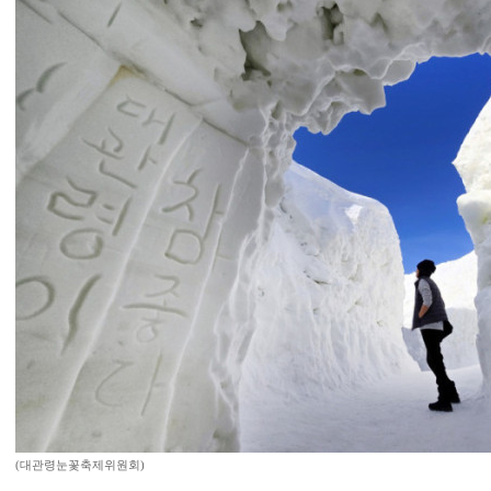
(대관령눈꽃축제위원회)