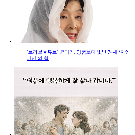
[브라보★튜브] 윤미라, 명품보다 빛난 74세 ‘자연
미인’의 힘