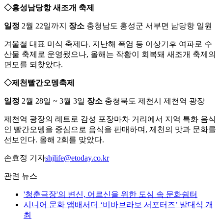
◇홍성남당항 새조개 축제
일정
2월 22일까지
장소
충청남도 홍성군 서부면 남당항 일원
겨울철 대표 미식 축제다. 지난해 폭염 등 이상기후 여파로 수
산물 축제로 운영됐으나, 올해는 작황이 회복돼 새조개 축제의
면모를 되찾았다.
◇제천빨간오뎅축제
일정
2월 28일 ~ 3월 3일
장소
충청북도 제천시 제천역 광장
제천역 광장의 레트로 감성 포장마차 거리에서 지역 특화 음식
인 빨간오뎅을 중심으로 음식을 판매하며, 제천의 맛과 문화를
선보인다. 올해 2회를 맞았다.
손효정 기자
shjlife@etoday.co.kr
관련 뉴스
'청춘극장'의 변신, 어르신을 위한 도심 속 문화쉼터
시니어 문화 앰배서더 ‘비바브라보 서포터즈’ 발대식 개
최