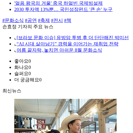
'얼음 왕국의 겨울' 중국 하얼빈 국제빙설제
2030 투자액 13%뿐… 국민성장펀드 '큰 손' 누구
#문화소식
#공연
#축제
#전시
#책
손효정 기자의 주요 뉴스
⌞
[브라보 문화 이슈] 유방암 투병 후 더 단단해진 박미선
⌞
“AI 시대 살아남기” 경력을 이어가는 재취업 전략
⌞
여름 끝자락, 놓치면 아쉬운 8월 문화소식
좋아요
0
화나요
0
슬퍼요
0
더 궁금해요
0
최신뉴스