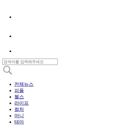
전체뉴스
피플
헬스
라이프
컬처
머니
테마