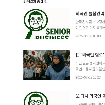
검색결과 총
3
건
외국인 돌봄인력 도
한국은 지금 초고령사회
이 현실은 단지 통계
를 돌볼 사람이 턱없
2025-08-08 08:00
적인 위기를 예고한다. 
日 ‘외국인 혐오
최근 일본 정치권에 
국인 노동자들의 불안감이 고조되고 있다. 지난 
1석에서 14석을 추가
2025-07-23 10:23
대도시에서 고루 득표를
또 다시 외국인 
고령화에 골머리를 앓