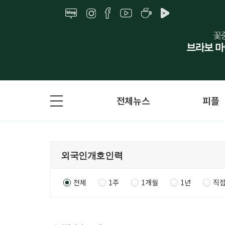
전체뉴스
피플
전체
1주
1개월
1년
직