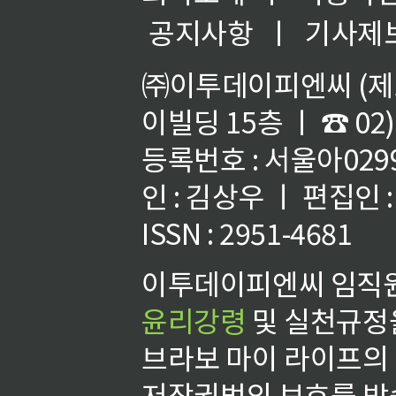
공지사항
ㅣ
기사제
㈜이투데이피엔씨 (제호
이빌딩 15층 ㅣ ☎ 02)
등록번호 : 서울아02992
인 : 김상우 ㅣ 편집인
ISSN : 2951-4681
이투데이피엔씨 임직원
윤리강령
및 실천규정을
브라보 마이 라이프의
저작권법의 보호를 받