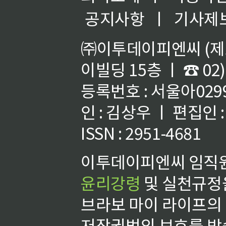
공지사항
ㅣ
기사제
㈜이투데이피엔씨 (제호
이빌딩 15층 ㅣ ☎ 02)
등록번호 : 서울아02992
인 : 김상우 ㅣ 편집인
ISSN : 2951-4681
이투데이피엔씨 임직원
윤리강령
및 실천규정을
브라보 마이 라이프의
저작권법의 보호를 받