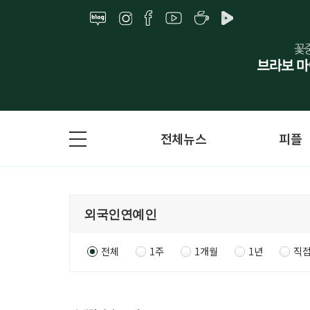
전체뉴스
피플
전체
1주
1개월
1년
직