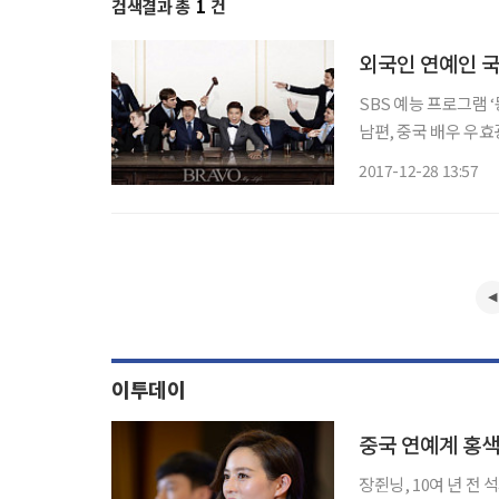
검색결과 총
1
건
외국인 연예인 국
SBS 예능 프로그램
남편, 중국 배우 우효
영화 ‘택시운전사’에 
2017-12-28 13:57
객을 동원하며 흥행 
이투데이
장쥔닝, 10여 년 전