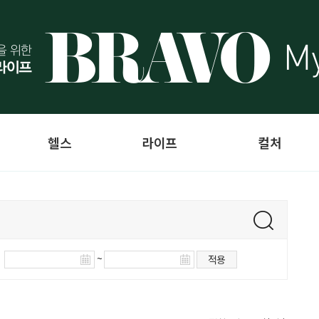
헬스
라이프
컬처
~
적용