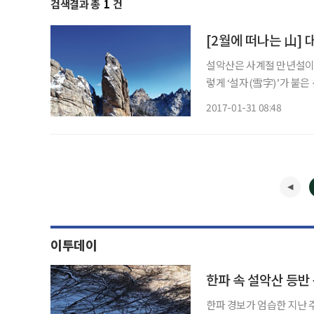
검색결과 총
1
건
[2월에 떠나는 山]
설악산은 사계절 만년설이 
렇게 ‘설자(雪字)’가 붙은
長城), 천불동(千佛洞 ) 
2017-01-31 08:48
저 감탄할 
이투데이
한파 속 설악산 등반
한파 경보가 엄습한 지난 주