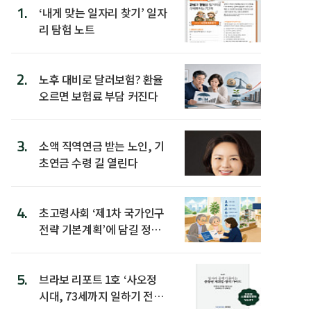
1.
‘내게 맞는 일자리 찾기’ 일자
리 탐험 노트
2.
노후 대비로 달러보험? 환율
오르면 보험료 부담 커진다
3.
소액 직역연금 받는 노인, 기
초연금 수령 길 열린다
4.
초고령사회 ‘제1차 국가인구
전략 기본계획’에 담길 정책
은
5.
브라보 리포트 1호 ‘사오정
시대, 73세까지 일하기 전략’