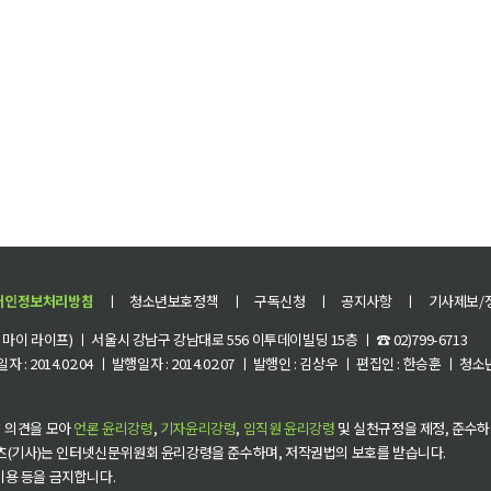
개인정보처리방침
ㅣ
청소년보호정책
ㅣ
구독신청
ㅣ
공지사항
ㅣ
기사제보/
이 라이프) ㅣ 서울시 강남구 강남대로 556 이투데이빌딩 15층 ㅣ ☎ 02)799-6713
 : 2014.02.04 ㅣ 발행일자 : 2014.02.07 ㅣ 발행인 : 김상우 ㅣ 편집인 : 한승훈 ㅣ
 의견을 모아
언론 윤리강령
,
기자윤리강령
,
임직원 윤리강령
및 실천규정을 제정, 준수하
츠(기사)는 인터넷신문위원회 윤리강령을 준수하며, 저작권법의 보호를 받습니다.
 이용 등을 금지합니다.