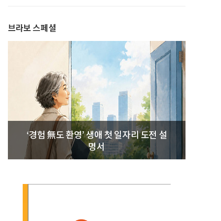
발간
브라보 스페셜
‘경험 無도 환영’ 생애 첫 일자리 도전 설
명서