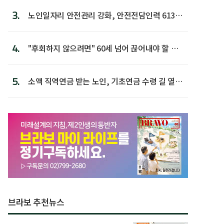
3.
노인일자리 안전관리 강화, 안전전담인력 613명
첫 배치
4.
"후회하지 않으려면" 60세 넘어 끊어내야 할 사
람 1위
5.
소액 직역연금 받는 노인, 기초연금 수령 길 열린
다
브라보 추천뉴스