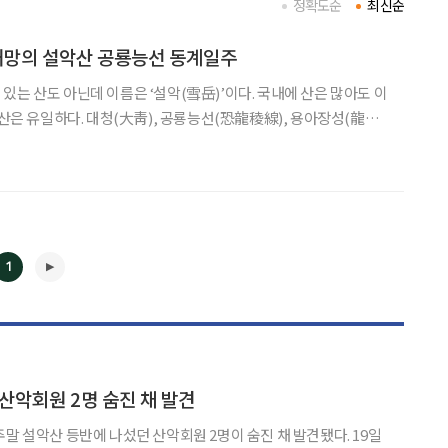
정확도순
최신순
 대망의 설악산 공룡능선 동계일주
있는 산도 아닌데 이름은 ‘설악(雪岳)’이다. 국내에 산은 많아도 이
 산은 유일하다. 대청(大靑), 공룡능선(恐龍稜線), 용아장성(龍牙
등 멋진 이름들이 있다. 누가 언제 이토록 멋진 이름들을 붙였을까. 그
뿐이다. 설악산 능선 중 고전이라고 할 수 있는 공룡능선으로 향
1
◀
▶
 산악회원 2명 숨진 채 발견
말 설악산 등반에 나섰던 산악회원 2명이 숨진 채 발견됐다. 19일