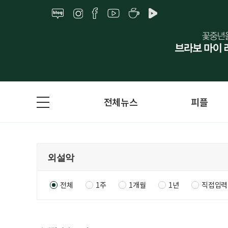
전체뉴스
피플
전체
1주
1개월
1년
직접입력