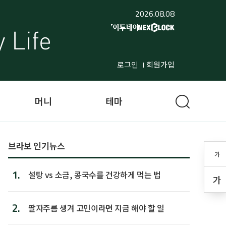
2026.08.08
로그인
회원가입
머니
테마
브라보 인기뉴스
가
1.
설탕 vs 소금, 콩국수를 건강하게 먹는 법
가
2.
팔자주름 생겨 고민이라면 지금 해야 할 일