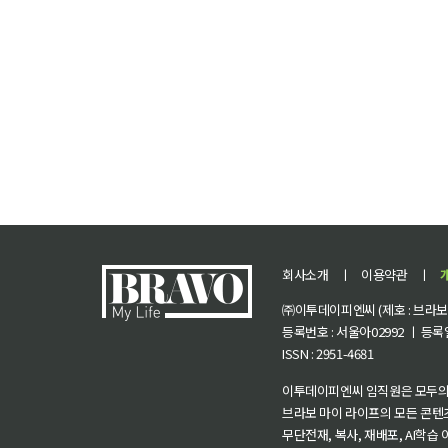
회사소개
ㅣ
이용약관
ㅣ
㈜이투데이피엔씨 (제호 : 브라보 마
등록번호 : 서울아02992 ㅣ 등록일자
ISSN : 2951-4681
이투데이피엔씨 임직원은 모두의
브라보 마이 라이프의 모든 콘텐
무단전재, 복사, 재배포, AI학습