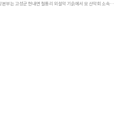
소방본부는 고성군 현내면 철통리 외설악 기슭에서 모 산악회 소속
로 발견됐다고 밝혔다. 앞서 전날 오후 1시께 A 씨가 발견된 지점으로
부터 500m가량 떨어진 곳에서 50대 B 씨도 숨진 채 발견됐다. 모