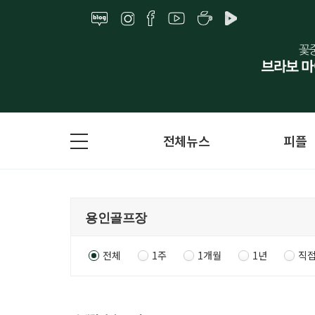
전체뉴스
피플
전체
1주
1개월
1년
직