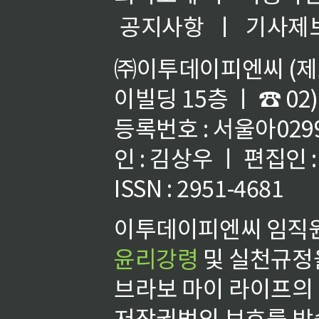
공지사항
ㅣ
기사제
㈜이투데이피엔씨 (제호
이빌딩 15층 ㅣ ☎ 02)
등록번호 : 서울아02992
인 : 김상우 ㅣ 편집인
ISSN : 2951-4681
이투데이피엔씨 임직원
윤리강령
및 실천규정을
브라보 마이 라이프의
저작권법의 보호를 받