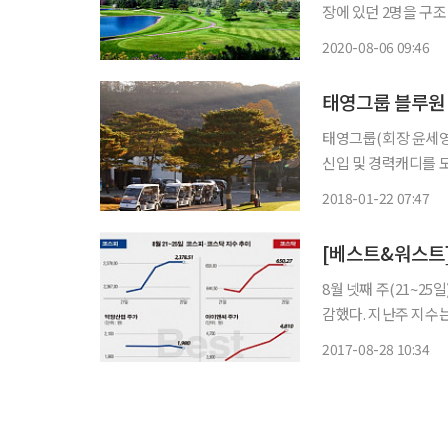
장에 있던 2명을 구조
2020-08-06 09:46
태영그룹 블루원 
태영그룹(회장 윤세영
신입 및 경력캐디를 모집한다. 카트시스템은 5인승 리모컨 카트로
피는 12만원이며 스페셜캐디는 13만원이다. 근무형태는 2, 3
2018-01-22 07:47
파트와 사내 기숙사 
[베스트&워스트]
8월 넷째 주(21~25일
감했다. 지난주 지수는
구속 결정에 삼성그룹
2017-08-28 10:34
에 출렁임은 제한됐다.