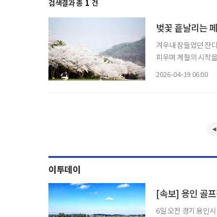
검색결과 총
1
건
벚꽃 흩날리는 
겨우내 잠들었던 잔디
피우며 계절의 시작을
골프장으로 향하게 된다
2026-04-19 06:00
이투데이
[속보] 용인 골
6일 오전 경기 용인