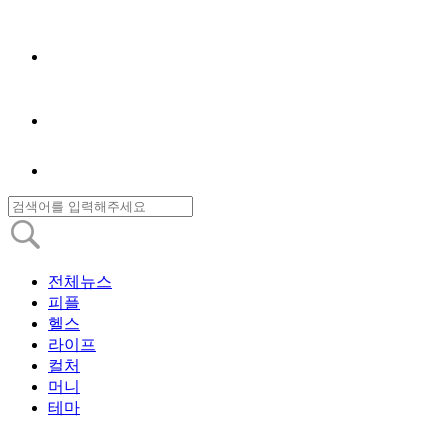
전체뉴스
피플
헬스
라이프
컬처
머니
테마