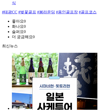
식
#태광CC
#벚꽃골프
#봄라운딩
#용인골프장
#골프코스
좋아요
0
화나요
0
슬퍼요
0
더 궁금해요
0
최신뉴스