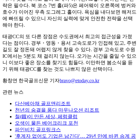
략은 필수다. 북 코스 7번 홀(파5)은 페어웨이 오른쪽에 벙커와
호수가 이어진 우측 도그레그 홀이다. 욕심을 내다보면 해저드
에 빠뜨릴 수 있으니 자신의 실력에 맞게 안전한 전략을 선택
해야 한다.
태광CC의 또 다른 장점은 수도권에서 최고의 접근성을 가졌
다는 점이다. 경부・영동・용서 고속도로가 인접해 있고, 주변
길도 잘 정돈돼 어렵지 않게 찾을 수 있다. 경부 고속도로 수원
IC에서는 5분도 채 걸리지 않는다. 오가는 시간을 줄일 수 있으
니 이보다 좋은 장소를 찾기도 힘들다. 이만하면 봄소식을 듣
기 위해 태광CC를 찾는 것도 나쁘지 않은 선택이다.
황창연 한국골프신문 기자
bravo@etoday.co.kr
관련 뉴스
다산베아채 골프앤리조트
천년의 숨결을 품다 마우나오션 리조트
철(鐵)이 만든 세상, 페럼클럽
오색이 물든 베어크리크 포천
파인비치 골프링크스
'후계자 없어도 기업은 남긴다'… 29년 만에 바뀐 승계 공