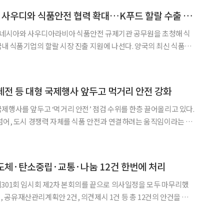
식약처, 인도네시아·사우디와 식품안전 협력 확대…K푸드 할랄 수출 지원
◀
▶
네시아와 사우디아라비아 식품안전 규제기관 공무원을 초청해 식
내 식품기업의 할랄 시장 진출 지원에 나선다. 양국의 최신 식품안
 공유해 기업들의 수출 대응 역량을 높인다는 계획이다. 식약처는
함께 이달 13일부터 17일까지 인도네시아 할랄제품보장청
전 등 대형 국제행사 앞두고 먹거리 안전 강화
제행사를 앞두고 ‘먹거리 안전’ 점검 수위를 한층 끌어올리고 있다.
넘어, 도시 경쟁력 자체를 식품 안전과 연결하려는 움직임이라는 평
을 위한 식음료 안전관리 강화에 나선다고 밝혔다. 올해
도체·탄소중립·교통·나눔 12건 한번에 처리
301회 임시회 제2차 본회의를 끝으로 의사일정을 모두 마무리했
터 탄소중립 재정, 교통 개선, 농산물 브랜드, 사회공헌까지 시민
생활 전방위를 아우르는 입법 성과를 냈다. △ 반도체 교육도시 제도 기반 완성