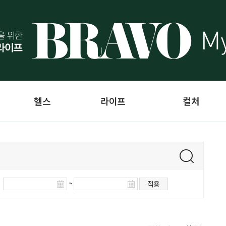
헬스
라이프
컬처
~
적용