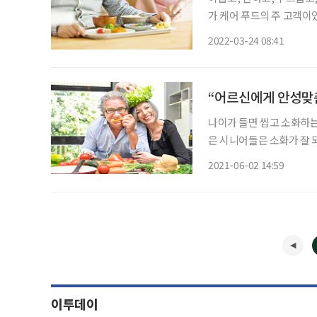
가 케어 푸드의 주 고객이
새다. 식품 업계는 저당식
2022-03-24 08:41
넓혔다. 케어 푸드는
“어르신에게 안성맞
나이가 들면 씹고 소화하는
은 시니어들은 소화가 잘 
쁘다. 그런데 이제 이런 고생을 하지 않
2021-06-02 14:59
영양 섭취에 도움을 주는 식
이투데이