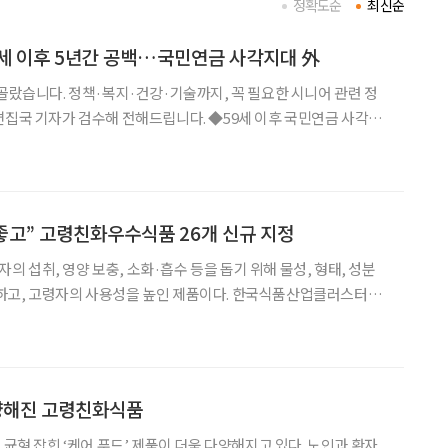
정확도순
최신순
59세 이후 5년간 공백…국민연금 사각지대 外
 골랐습니다. 정책·복지·건강·기술까지, 꼭 필요한 시니어 관련 정
 검수해 전해드립니다. ◆59세 이후 국민연금 사각지
 30일 국민연금공단에 따르면 1969년생 이후 출생자는 만 59세에
연금 수급은 만 65세부터 시작된다. 최대 5
 좋고” 고령친화우수식품 26개 신규 지정
 섭취, 영양 보충, 소화·흡수 등을 돕기 위해 물성, 형태, 성분
하고, 고령자의 사용성을 높인 제품이다. 한국식품산업클러스터진
 고령친화산업지원센터는 6월 30일, 총 11개사 26개 제품을 고령
 했다고 밝혔다. 고령친화우수식품은 고령친화산업 진흥법
다양해진 고령친화식품
 균형 잡힌 ‘케어 푸드’ 제품이 더욱 다양해지고 있다. 노인과 환자