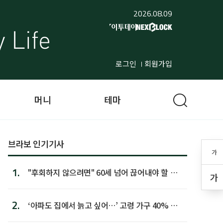
2026.08.09
로그인
회원가입
머니
테마
브라보 인기기사
가
1.
"후회하지 않으려면" 60세 넘어 끊어내야 할 사
가
람 1위
2.
‘아파도 집에서 늙고 싶어…’ 고령 가구 40% 노
후 주택이라 어...