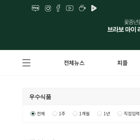
전체뉴스
피플
전체
1주
1개월
1년
직접입력