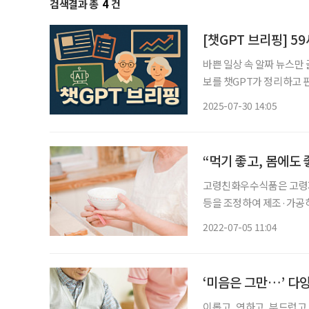
검색결과 총
4
건
[챗GPT 브리핑] 
바쁜 일상 속 알짜 뉴스만
보를 챗GPT가 정리하고 편집국 기자가
대…가입 연령 상향 목소리
2025-07-30 14:05
보험료 납부를 종료하지만, 
“먹기 좋고, 몸에도
고령친화우수식품은 고령자의
등을 조정하여 제조·가공
흥원(이하 ‘식품진흥원’)의
2022-07-05 11:04
친화우수식품으로 신규지정
‘미음은 그만…’ 
이롭고, 연하고, 부드럽고,