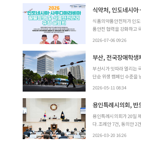
식품의약품안전처가 인도
품안전 협력을 강화하고 국
전 규제와 할랄 인증 제도를
2026-07-06 09:26
한국식품안전관리인증원과 
(BPJPH)과
부산, 전국장애학생체
부산시가 잇따라 열리는 국
단순 위생 캠페인 수준을 
가가 나온다. 부산시는 11일 오전 시청 대회의실에서 ‘제25회 식품안전의 날 기념식’을 개최
2026-05-11 08:34
하고 대규모 국제행사 대응
용인특례시의회, 반
용인특례시의회가 20일 제
다. 조례안 7건, 동의안 2건, 공유재산관리계획안 2건, 의견제시 1건 등 총 12건의 안건을 처
리하며 반도체 인재 양성부
2026-03-20 16:26