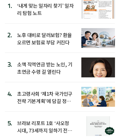
1.
‘내게 맞는 일자리 찾기’ 일자
리 탐험 노트
2.
노후 대비로 달러보험? 환율
오르면 보험료 부담 커진다
3.
소액 직역연금 받는 노인, 기
초연금 수령 길 열린다
4.
초고령사회 ‘제1차 국가인구
전략 기본계획’에 담길 정책
은
5.
브라보 리포트 1호 ‘사오정
시대, 73세까지 일하기 전략’