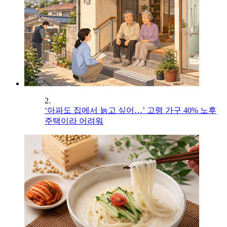
2.
‘아파도 집에서 늙고 싶어…’ 고령 가구 40% 노후
주택이라 어려워