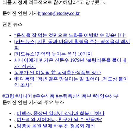
식품 지정에 적극적으로 참여해달라”고 당부했다.
문혜진 인턴 기자
hjmoon@etoday.co.kr
관련 뉴스
“음식을 잘 먹는 것만으로 노화를 예방할 수 있습니다”
[카드뉴스] 지친 몸과 마음에 활력을 주는 명절음식 레시
피
[카드뉴스]면역력 높이는 음식 10가지
시니어에게 반가운 신문수 1979년 ‘불량식품을 몰아내
자’ 전단지
농부가 된 이동필 前 농림축산식품부 장관
李 대통령 "청년 결혼 망설이는 일 없어야...제도상 불이
익 조사"
#고령
#시니어
#우수식품
#농림축산식품부
#해양수산부
문혜진 인턴 기자의 주요 뉴스
⌞
비렉스, 중장년 일상에 감각과 회복 더하다
⌞
며느리와 시어머니, 친구가 될 수 있을까?
⌞
임영웅 음원 발매 하루 전 청음회 개최