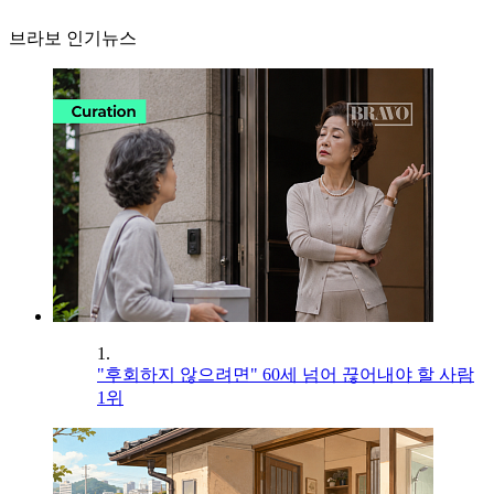
브라보 인기뉴스
1.
"후회하지 않으려면" 60세 넘어 끊어내야 할 사람
1위