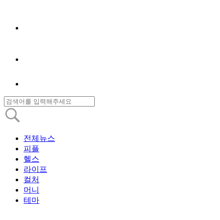
전체뉴스
피플
헬스
라이프
컬처
머니
테마