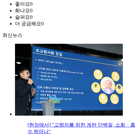
좋아요
0
화나요
0
슬퍼요
0
더 궁금해요
0
최신뉴스
[현장에서] "고령자를 위한 계란 단백질, 소화ㆍ흡
수 뛰어나"