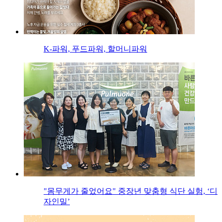
K-파워, 푸드파워, 할머니파워
"몸무게가 줄었어요" 중장년 맞춤형 식단 실험, ‘디
자인밀’