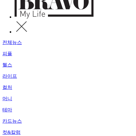
전체뉴스
피플
헬스
라이프
컬처
머니
테마
카드뉴스
컷&칼럼