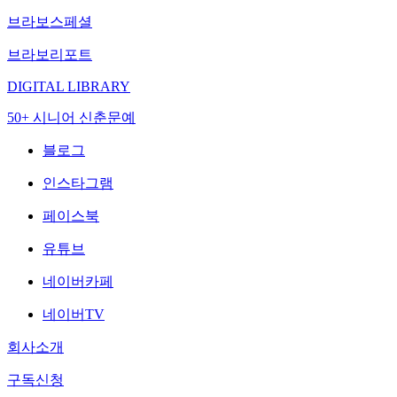
브라보스페셜
브라보리포트
DIGITAL LIBRARY
50+ 시니어 신춘문예
블로그
인스타그램
페이스북
유튜브
네이버카페
네이버TV
회사소개
구독신청