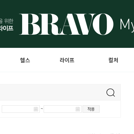
헬스
라이프
컬처
~
적용