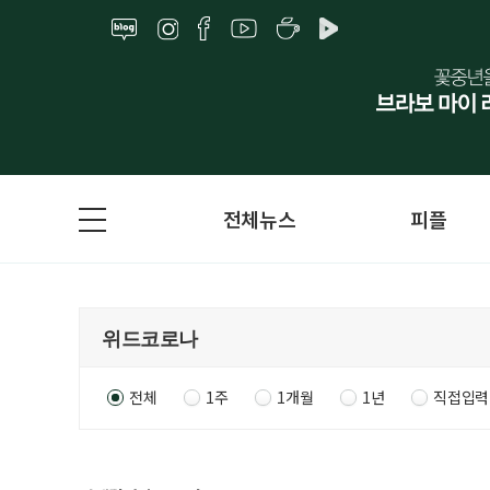
전체뉴스
피플
전체
1주
1개월
1년
직접입력