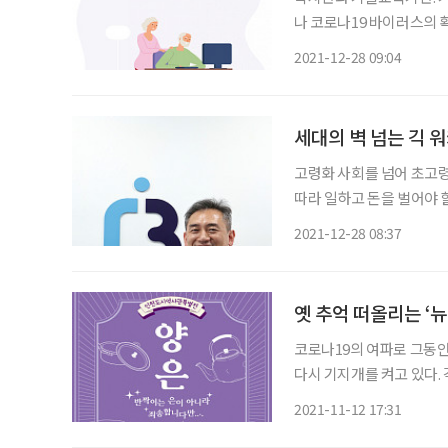
나 코로나19 바이러스의 
텅 비고 말았다. 이에 기
2021-12-28 09:04
관 대신 애플리케이션 내 
세대의 벽 넘는 긱 
고령화 사회를 넘어 초고령
따라 일하고 돈을 벌어야 
럼 쉽지 않다. 이에 은퇴
2021-12-28 08:37
탤런트뱅크는 ‘긱 경제’를
옛 추억 떠올리는 ‘뉴
코로나19의 여파로 그동안
다시 기지개를 켜고 있다.
리는 추세다. 이 가운데 부
2021-11-12 17:31