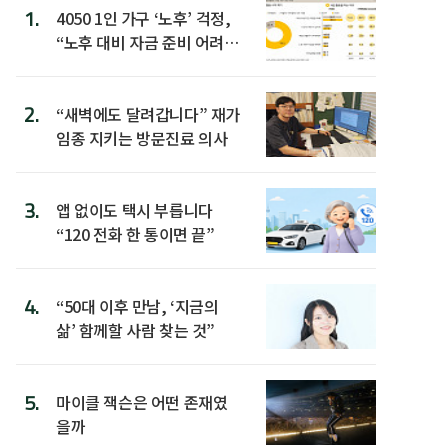
1.
4050 1인 가구 ‘노후’ 걱정,
“노후 대비 자금 준비 어려
워”
2.
“새벽에도 달려갑니다” 재가
임종 지키는 방문진료 의사
3.
앱 없이도 택시 부릅니다
“120 전화 한 통이면 끝”
4.
“50대 이후 만남, ‘지금의
삶’ 함께할 사람 찾는 것”
5.
마이클 잭슨은 어떤 존재였
을까