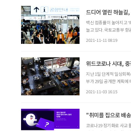
드디어 열린 하늘길,
백신 접종률이 높아지고 
늘고 있다. 국토교통부 항공
로, 29만 1959명을 기
2021-11-11 08:19
로 운항을 재개하고 신규 
위드코로나 시대, 중
지난 1일 단계적 일상회복
부가 29일 공개한 계획에
운영제한 완화, 2차 개편
2021-11-03 16:15
이다. 한 단계를 4주간 운
"취미를 집으로 배송"
코로나19 장기화로 사교 