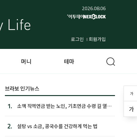
2026.08.06
로그인
회원가입
머니
테마
브라보 인기뉴스
가
1.
소액 직역연금 받는 노인, 기초연금 수령 길 열린
가
다
2.
설탕 vs 소금, 콩국수를 건강하게 먹는 법