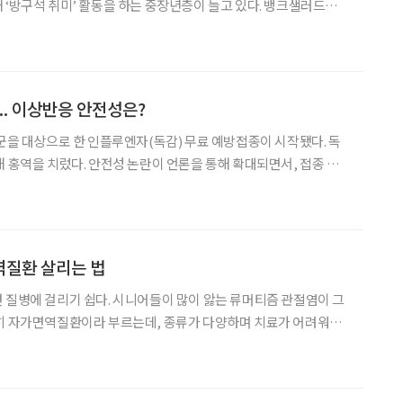
구석 취미’ 활동을 하는 중장년층이 늘고 있다. 뱅크샐러드가
19년과 2021년 각 상반기의 디지털 콘텐츠 결제 데이터를 비교 분석
균 지출금액은 약 3.4배가 늘어난 18,343원으
.. 이상반응 안전성은?
험군을 대상으로 한 인플루엔자(독감) 무료 예방접종이 시작됐다. 독
해 홍역을 치렀다. 안전성 논란이 언론을 통해 확대되면서, 접종 대
 그러나 실제로 백신 이상반응으로 인한 사망사고는 단 한 건도 없
로 나타났다. 질병청, “독감 백신 안전성 확인” 지난 21일부터 만 6
역질환 살리는 법
 질병에 걸리기 쉽다. 시니어들이 많이 앓는 류머티즘 관절염이 그
흔히 자가면역질환이라 부르는데, 종류가 다양하며 치료가 어려워서
. 이재동 경희대한방병원 척추관절센터장을 만나, 자가면역질환의
특징과 치료에 대한 한의학적 관점을 들어봤다. 한의학에서 면역(免疫)은 역병을 면할 수