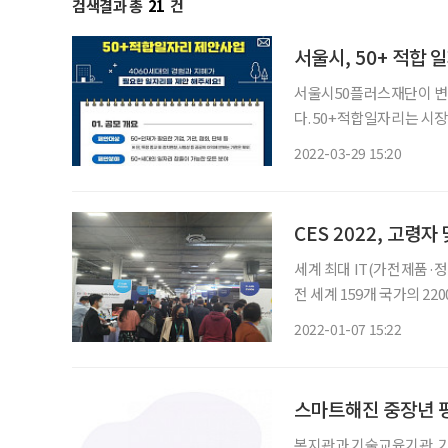
검색결과 총
21
건
서울시, 50+ 적합 
서울시50플러스재단이 변화
다. 50+적합일자리는 시
사업이다. 공공이 주도하는 일자
2022-03-29 15:20
사업은 중장년 인재가 필
CES 2022, 고령자
세계 최대 IT(가전제품·정
전 세계 159개 국가의 2
+이코노미, 재택경제활동)
2022-01-07 15:22
으로 한 돌파구 마련에 집
스마트해진 중장년 
복지관과 기술교육기관. 기