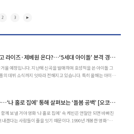
2
3
뉴진스·르세라핌 가고 라이즈·제베원 온다?…‘5세대 아이돌’ 본격 경쟁 나선다 [이슈크래커]
즐거울 예정입니다. 지난해 신곡을 발매하며 호성적을 쓴 아이돌 그
데뷔 소식까지 잇따라 전해지고 있습니다. 특히 올해는 아이돌
 대형 기획사 소속 신인 아이돌이 대거 출사표를 던집니다. SM엔터
P엔터테인먼트 등에서 새로운 ‘5세대 아이돌’ 데뷔를 확정
▶
크리스마스는 케빈과…‘나 홀로 집에’ 통해 살펴보는 ‘돌봄 공백’ [오코노미]
집에’ 속 케빈은 연말만 되면 바빠진
내겠다는 사람들이 줄을 잇기 때문이다. 1990년 개봉한 영화 ‘나
나 공평한 크리스마스 선물과도 같았다. 이제 ‘크리스마스=나 홀로