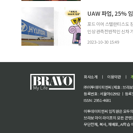
집에’가 연상되는 한국에서
포드 이어 스텔란티스도 잠
인상 관측전반적인 신차 가격 인
(UAW)가 포드ㆍ스텔란티
2023-10-30 15:49
서 파업 이후 차량 가격
회사소개
ㅣ
이용약관
ㅣ
㈜이투데이피엔씨 (제호 : 브라보 마
등록번호 : 서울아02992 ㅣ 등록일자
ISSN : 2951-4681
이투데이피엔씨 임직원은 모두의
브라보 마이 라이프의 모든 콘텐
무단전재, 복사, 재배포, AI학습