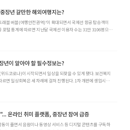
 중장년 갈만한 해외여행지는?
‘트래블 버블(여행안전권역)’이 확대되면서 국제선 항공 탑승객이
 포털 통계에 따르면 지난달 국제선 이용자 수는 31만 3106명으
록했던 9월과 비교해 소폭 증가했다. 국내 항공사들이 휴양지를 중심으
취항에 나서고 있는 만큼 향후 탑승객이 더 늘어날 것으
장년이 알아야 할 필수정보는?
(위드코로나)이 시작되면서 일상을 되찾을 수 있게 됐다. 보건복지
 따르면 일상회복은 세 차례에 걸쳐 진행된다. 1차 개편에 생업시설
에 대규모 행사 허용, 3차 개편에 사적 모임 제한을 해제한다는 계획
영한 뒤 평가 기간 2주를 걸쳐 중대본이 다음 단
... 온라인 취미 플랫폼, 중장년 참여 급증
활동이 줄면서 음원이나 동영상 서비스 등 디지털 콘텐츠를 구독하