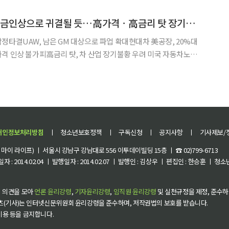
는 크리스마스에 이 영화를 본다는 말이 ‘크리스마
UAW 파업, 25% 임금인상으로 귀결될 듯…高가격ㆍ高금리 탓 장기불황 우려도
정타결UAW, 남은 GM 대상으로 파업 확대현대차 美공장, 20%대
상 불가피高금리 탓, 차 산업 장기불황 우려 미국 자동차노조
스와 임금인상 (잠정)합의안을 끌어냈다. 가뜩이나 고금리 환경에
까지 가파르게 오르면서 자동차업계가 장기적으로 불황에
개인정보처리방침
ㅣ
청소년보호정책
ㅣ
구독신청
ㅣ
공지사항
ㅣ
기사제보/
이 라이프) ㅣ 서울시 강남구 강남대로 556 이투데이빌딩 15층 ㅣ ☎ 02)799-6713
 : 2014.02.04 ㅣ 발행일자 : 2014.02.07 ㅣ 발행인 : 김상우 ㅣ 편집인 : 한승훈 ㅣ
 의견을 모아
언론 윤리강령
,
기자윤리강령
,
임직원 윤리강령
및 실천규정을 제정, 준수하
츠(기사)는 인터넷신문위원회 윤리강령을 준수하며, 저작권법의 보호를 받습니다.
 이용 등을 금지합니다.