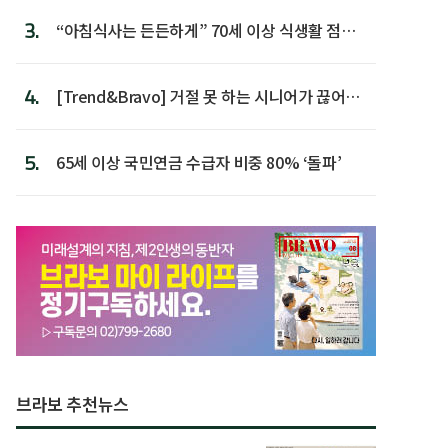
3.
“아침식사는 든든하게” 70세 이상 식생활 점수
가장 높아
4.
[Trend&Bravo] 거절 못 하는 시니어가 끊어야
할 행동 5
5.
65세 이상 국민연금 수급자 비중 80% ‘돌파’
브라보 추천뉴스