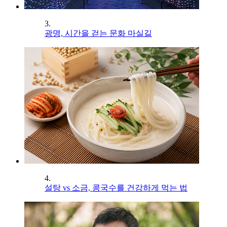
3.
광명, 시간을 걷는 문화 마실길
4.
설탕 vs 소금, 콩국수를 건강하게 먹는 법