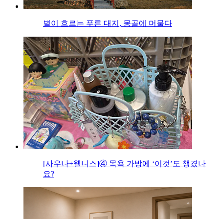
별이 흐르는 푸른 대지, 몽골에 머물다
[사우나+웰니스]④ 목욕 가방에 ‘이것’도 챙겼나
요?