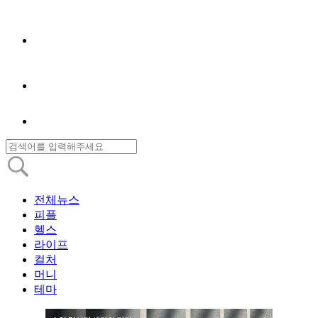
전체뉴스
피플
헬스
라이프
컬처
머니
테마