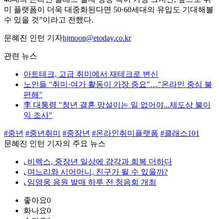
미 플랫폼이 더욱 대중화된다면 50·60세대의 유입도 기대해볼
수 있을 것”이라고 전했다.
문혜진 인턴 기자
hjmoon@etoday.co.kr
관련 뉴스
아트테크, 고급 취미에서 재테크로 변신
노인들 "취미·여가 활동이 가장 중요"…"온라인 중심 불
편해"
李 대통령 "청년 결혼 망설이는 일 없어야...제도상 불이
익 조사"
#중년
#중년취미
#중장년
#온라인취미플랫폼
#클래스101
문혜진 인턴 기자의 주요 뉴스
⌞
비렉스, 중장년 일상에 감각과 회복 더하다
⌞
며느리와 시어머니, 친구가 될 수 있을까?
⌞
임영웅 음원 발매 하루 전 청음회 개최
좋아요
0
화나요
0