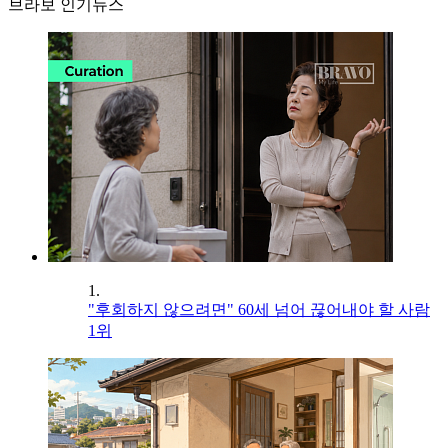
브라보 인기뉴스
1.
"후회하지 않으려면" 60세 넘어 끊어내야 할 사람
1위