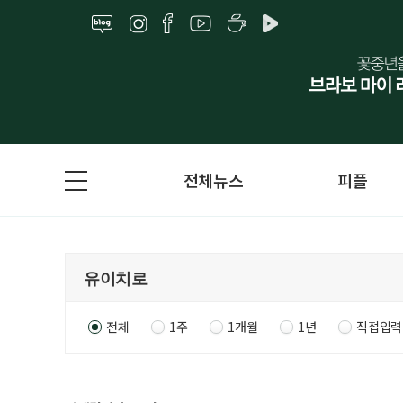
전체뉴스
피플
전체
1주
1개월
1년
직접입력