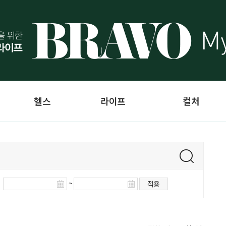
헬스
라이프
컬처
~
적용