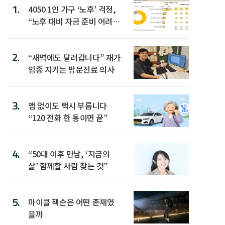
1.
4050 1인 가구 ‘노후’ 걱정,
“노후 대비 자금 준비 어려
워”
2.
“새벽에도 달려갑니다” 재가
임종 지키는 방문진료 의사
3.
앱 없이도 택시 부릅니다
“120 전화 한 통이면 끝”
4.
“50대 이후 만남, ‘지금의
삶’ 함께할 사람 찾는 것”
5.
마이클 잭슨은 어떤 존재였
을까