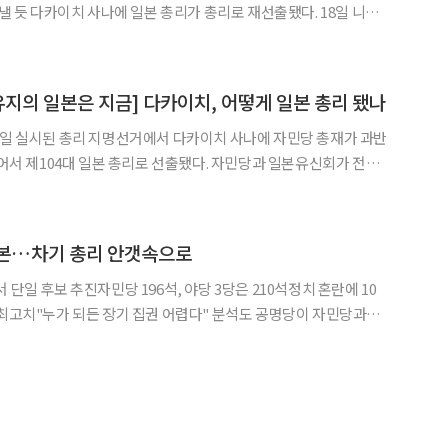
 낼 듯 다카이치 사나에 일본 총리가 총리로 재선출됐다. 18일 니혼
따르면 다카이치 총리는 특별국회 중의원(하원) 본회의 총리 지명
선거에서 승리해 제105대 총리로 선출됐다. 다카이치 총리는 전체 464표 가운데 3
지의 일본은 지금] 다카이치, 어떻게 일본 총리 됐나
1일 실시된 총리 지명선거에서 다카이치 사나에 자민당 총재가 과반
얻어서 제104대 일본 총리로 선출됐다. 자민당과 일본유신회가 전날
서 자민당 소속 의원 196명과 유신회의 35명을 합하면 231표여
지만 나머지 두 표는 자민당이나 유신회를 탈당한 의원들 7
일본…차기 총리 안갯속으로
 단일 후보 추진자민당 196석, 야당 3당은 210석정치 혼란에 10
 최고치"누가 되든 장기 집권 어렵다" 분석도 공명당이 자민당과의
노선을 택하면서 일본 정치권이 사실상 본격적인 다당제 시대를 맞
가 자민당 총재로 선출됐지만, 차기 총리가 누가 될지 전혀