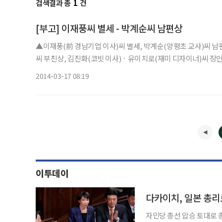
검색결과 총
1
건
[부고] 이재풍씨 별세 - 박계순씨 남편상
▲이재풍(前 경남기업 이사)씨 별세, 박계순(양평초 교사)씨 
씨 부친상, 김진화(코빗 이사)ㆍ유이치로(재미 디자이너)씨 장인상=1
2014-03-17 08:19
이투데이
다카이치, 일본 총리
자민당 총선 압승 토대로 