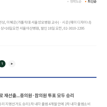
정확도순
최신순
남편상, 이혜은(가톨릭대 서울성모병원 교수)ㆍ시은(재미 디자이너)
6일오전 서울아산병원, 발인 18일 오전, 02-3010-2295
1
◀
▶
로 재선출...중의원·참의원 투표 모두 승리
총리 지명선거도 승리1차 내각 출범 4개월 만에 2차 내각 출범소비