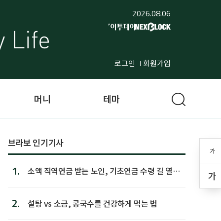
2026.08.06
로그인
회원가입
머니
테마
브라보 인기기사
가
1.
소액 직역연금 받는 노인, 기초연금 수령 길 열린
가
다
2.
설탕 vs 소금, 콩국수를 건강하게 먹는 법