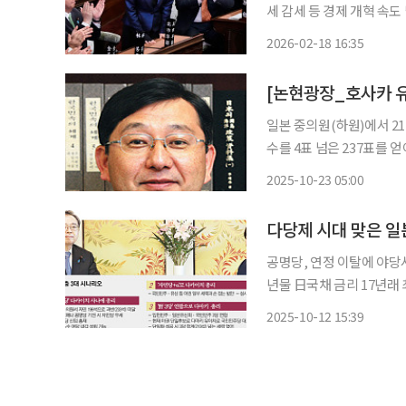
세 감세 등 경제 개혁 속도
게이자이신문(닛케이)에 
2026-02-18 16:35
[논현광장_호사카 유
일본 중의원(하원)에서 2
수를 4표 넘은 237표를 
정식으로 연립정권에 합의해
2025-10-23 05:00
서 과반수에 두 표 부족했
다당제 시대 맞은 
공명당, 연정 이탈에 야당서
년물 日국채 금리 17년래
연립을 깨고 정책별 협력 
2025-10-12 15:39
게 됐다. 다카이치 사나에