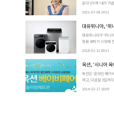
운다’(이하 ‘내가 키
고 함께 이야기 나누는 리얼리티 프로그램이
2021-07-09 14:51
매니저 채림, 그리고
대유위니아, ‘위
대유위니아가 ‘위니아
정용 세탁기 시장에 진출한다고 11일 밝혔다
△드럼 세탁기 12kg 
2018-01-11 09:11
활용도 높게 배치할 
옥션, ‘시니어 
옥션은 ‘온라인 베이
하고, 다음달 3일까
17일 밝혔다. 지난해 옥션에서 50~70대 시니어고객의 유아용품 구매는 전년대비 25% 증가
2014-02-17 18:09