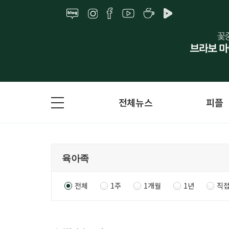
전체뉴스
피플
전체
1주
1개월
1년
직