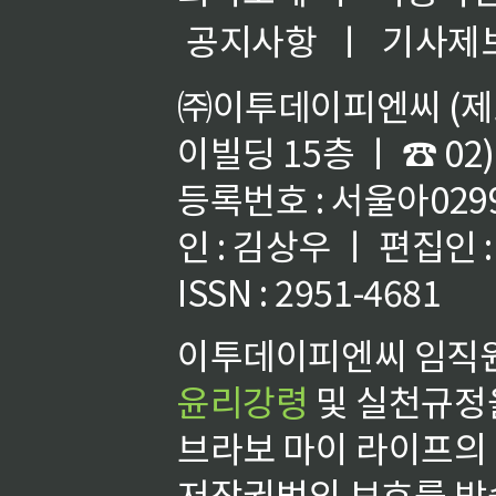
공지사항
ㅣ
기사제
㈜이투데이피엔씨 (제호
이빌딩 15층 ㅣ ☎ 02)
등록번호 : 서울아02992
인 : 김상우 ㅣ 편집인
ISSN : 2951-4681
이투데이피엔씨 임직원
윤리강령
및 실천규정을
브라보 마이 라이프의
저작권법의 보호를 받