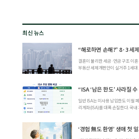
최신 뉴스
“해로하면 손해?” 8·3 세
결혼이 불리한 세금·연금 구조 이혼 
부동산 세제개편안이 실거주 1세대 1
고령 부부에게는 혼인을 유지하는 
세는 개인별로 부과하지만, 1세대 
부가 각자 집 한 채씩을 보유하면 한
“ISA ‘남은 한도’ 사라질 
일반 ISA는 미사용 납입한도 이월 
리계좌(ISA)를 대폭 손질한다. 국
금융 ISA’를 새로 만들고, 일정 
기존 ISA 가입자라면 이번 개편안에
기 때문이다. 지난 3일 발표된 세제
‘경험 無도 환영’ 생애 첫 