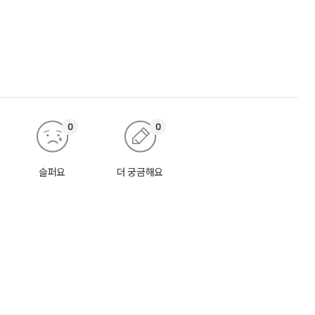
0
0
슬퍼요
더 궁금해요