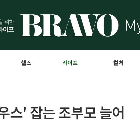
헬스
라이프
컬처
우스' 잡는 조부모 늘어