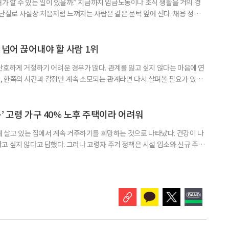
내가 할 수 있는 일이 있을까.” 지금까지 임금노동이나 조직 생활을 거의 경
력 단절로 사실상 처음처럼 느껴지는 사람은 같은 문턱 앞에 선다. 채용 정보를
업무 지시, 동료 관계까지 낯설다. 이들에게 필요한 것은 ‘용기를 내라’는 말
밖에 섞여 있는 ‘첫 취업’, ‘경력 단절’ 생산인구가 줄어드는 상황에서 삶의
가 자원이다. 박경하 한국노인인력개발원 선임연구위
 넘어 끊어내야 할 사람 1위
단호하게 거절하기 어려운 경우가 많다. 관계를 잃고 싶지 않다는 마음에 연
 한쪽의 시간과 감정만 계속 소모되는 관계라면 다시 살펴볼 필요가 있다.
연락하거나, 만날 때마다 자신의 이야기만 늘어놓는 사람은 상대를 동등한
 창구로 대할 수 있다. 걱정을 가장해 자존감을 깎아내리고 도움을 당연하
바꾸는 행동도 건강한 관계와는 거리가 멀다. 믿고 털어놓은 개인사나 약점을
’ 고령 가구 40% 노후 주택이라 어려워
재 살고 있는 집에서 계속 거주하기를 희망하는 것으로 나타났다. 건강이 나
고 싶지 않다고 답했다. 그러나 고령자 주거 정책은 시설 입소와 신규 주택
 시행을 계기로 집수리부터 퇴원 후 임시 거처, 방문 돌봄까지 연결하는 주거
나왔다. 6일 건축공간연구원(AURI)이 발간한 ‘건축과 도시 공간’ 2026년
 고령자 주거-돌봄 협업 체계 구축 방안’ 보고서는 고