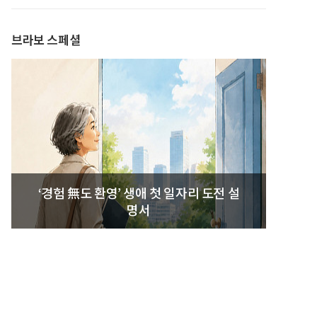
발간
브라보 스페셜
‘경험 無도 환영’ 생애 첫 일자리 도전 설
명서