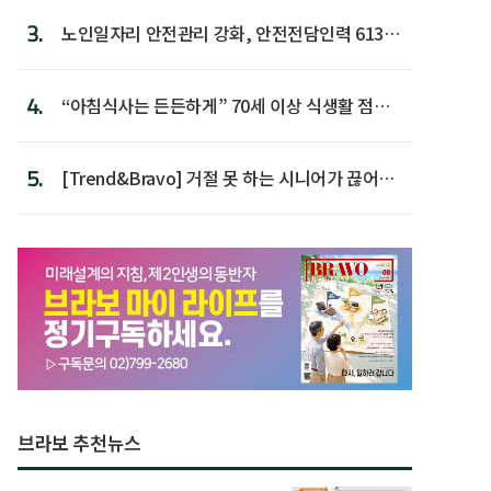
3.
노인일자리 안전관리 강화, 안전전담인력 613명
첫 배치
4.
“아침식사는 든든하게” 70세 이상 식생활 점수
가장 높아
5.
[Trend&Bravo] 거절 못 하는 시니어가 끊어야
할 행동 5
브라보 추천뉴스