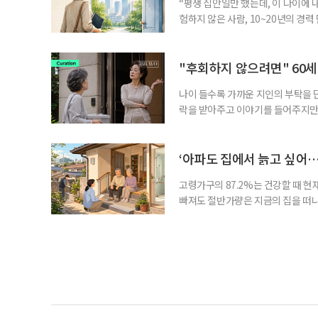
“평생 집안일만 했는데, 이 나이에 
험하지 않은 사람, 10~20년의 경
찾고 이력서를 쓰는 일부터 출퇴근, 
보다 부담을 낮춘 진입 경로다. 통계 
경험이 풍부한 고령자는 중요한 국
"후회하지 않으려면" 60세
나이 들수록 가까운 지인의 부탁을 
락을 받아주고 이야기를 들어주지만,
평소에는 무심하다가 필요할 때만 
관계가 아닌 편리한 도움이나 감정의
게 여기며, 거절하는 순간 태도를 
‘아파도 집에서 늙고 싶어…
다
고령가구의 87.2%는 건강할 때 현
빠져도 절반가량은 지금의 집을 떠나
공급에 무게가 실려 있다. 통합돌봄
지원 체계를 구축해야 한다는 제언이 
여름호에 실린 ‘통합돌봄 시행에 따른