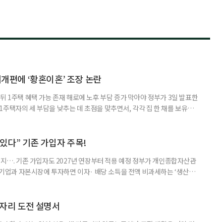
제개편에 ‘황혼이혼’ 조장 논란
뒤 1주택 혜택 가능 존재 해로에 노후 부담 증가 막아야 정부가 3일 발표한
주택자의 세 부담을 낮추는 데 초점을 맞추면서, 각각 집 한 채를 보유한
것보다 이혼이 경제적으로 유리해질 수 있다는 분석이 나온다. 종합부동산
1주택 공제와 세액공제 적용 여부는 부부를 하나의 세대로 묶어 판단한다. 부
 세대가 두 채를 가진 것으로 보지만, 실제 이혼해 주거와 생계를 분
수 있다” 기존 가입자 주목!
폐지…. 기존 가입자도 2027년 연장부터 적용 예정 정부가 개인종합자산관
내 기업과 자본시장에 투자하면 이자· 배당 소득을 전액 비과세하는 ‘생산적
소득 이하 청년에게는 납입액의 10%를 소득공제 해주는 방안도 추진한다. 다만
 주목해야 한다. 그동안 사용하지 않고 쌓아둔 ISA 납입한도가 사라질 수 있
개편안이 국회 통과 후 그대로 시행된다면 법 시행 전 본
일자리 도전 설명서