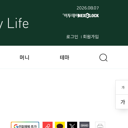
2026.08.07
로그인
회원가입
머니
테마
가
가
선호매체 추가