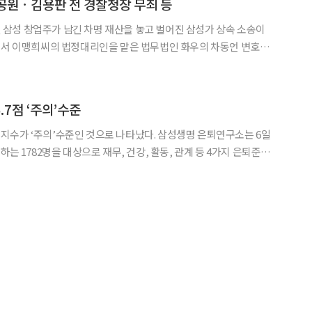
화공원ㆍ김용판 전 경찰청장 무죄 등
에서 이맹희씨의 법정대리인을 맡은 법무법인 화우의 차동언 변호사
고 여부를 결정하겠다”고 말했다. 특
.7점 ‘주의’수준
의’수준인 것으로 나타났다. 삼성생명 은퇴연구소는 6일
하는 1782명을 대상으로 재무, 건강, 활동, 관계 등 4가지 은퇴준비
비지수’를 산출한 결과, 100점 만점에 56.7점으로‘주의’수준으로
 밝혔다. 은퇴지수 준비에 따라 0~49점은 ‘위험’, 50