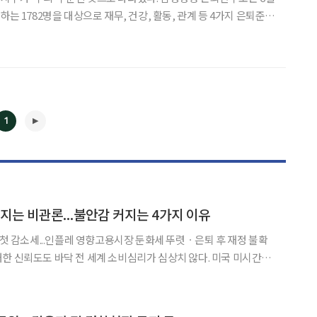
하는 1782명을 대상으로 재무, 건강, 활동, 관계 등 4가지 은퇴준비
비지수’를 산출한 결과, 100점 만점에 56.7점으로‘주의’수준으로
 밝혔다. 은퇴지수 준비에 따라 0~49점은 ‘위험’, 50
1
◀
▶
어지는 비관론...불안감 커지는 4가지 이유
 첫 감소세...인플레 영향고용시장 둔화세 뚜렷ㆍ은퇴 후 재정 불확
소비심리가 심상치 않다. 미국 미시간대
심리는 지난해 6월에 역대 최저를 기록하고 나서 여전히 전년 대비
과 중국도 상황은 마찬가지다. 경제정보사이트 트레이딩