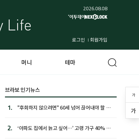
2026.08.08
로그인
회원가입
머니
테마
브라보 인기뉴스
가
1.
"후회하지 않으려면" 60세 넘어 끊어내야 할 사
가
람 1위
2.
‘아파도 집에서 늙고 싶어…’ 고령 가구 40% 노
후 주택이라 어...