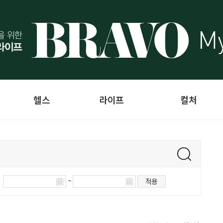
헬스
라이프
컬처
~
적용