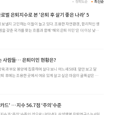
정확도순
최신순
 글로벌 은퇴지수로 본 '은퇴 후 살기 좋은 나라' 5
 보낼지 고민하는 이들이 늘고 있다. 조용한 자연환경, 합리적인 생
을 갖춘 국가를 찾는 흐름과 함께 ‘해외 은퇴 이민’은 더 이상 낯선
‘인터내셔널 리빙(International Living)’이 발표한 ‘2026 글
은퇴 후 거주하
는 사람들… 은퇴이민 현황은?
육과 부모 봉양에 집중하며 살다 보니 어느새 50대. 앞만 보고 달
퇴 후에는 조용한 곳에서 여유 있게 살고 싶은 마음이 굴뚝같은 중
평화로운 노후를 해외에서 보내고 싶은 이들을 위해 은퇴이민에 대해
자이민 컨설팅 업체 헨리 앤드 파트너스는 2024년 한국
카드' …지수 56.7점 ‘주의’수준
의’수준인 것으로 나타났다. 삼성생명 은퇴연구소는 6일