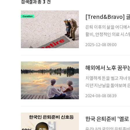
검색결과 총
3
건
[Trend&Bravo]
은퇴 이후의 삶을 어디에서
활비, 안정적인 의료 시스템
선택이 아니다. 최근 미국 매체 
2025-12-08 09:00
로벌 은퇴지수’에서 올해 
해외에서 노후 꿈꾸
치열하게 돈을 벌고 자녀 양
리던 지난날을 돌아보며 은
장년이 많을 테다. 특히 
2024-08-08 08:39
알아봤다. 영국 투
한국 은퇴준비 '옐로 
우리나라 국민의 은퇴준비지수가 ‘주