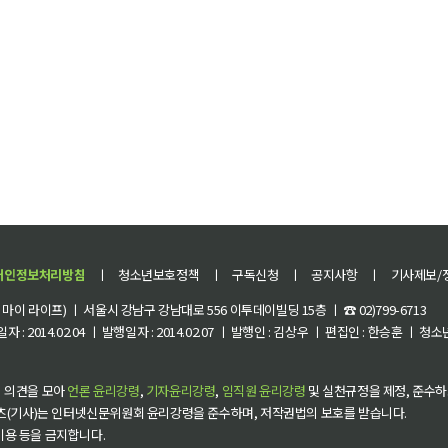
개인정보처리방침
ㅣ
청소년보호정책
ㅣ
구독신청
ㅣ
공지사항
ㅣ
기사제보/
이 라이프) ㅣ 서울시 강남구 강남대로 556 이투데이빌딩 15층 ㅣ ☎ 02)799-6713
 : 2014.02.04 ㅣ 발행일자 : 2014.02.07 ㅣ 발행인 : 김상우 ㅣ 편집인 : 한승훈 ㅣ
 의견을 모아
언론 윤리강령
,
기자윤리강령
,
임직원 윤리강령
및 실천규정을 제정, 준수하
츠(기사)는 인터넷신문위원회 윤리강령을 준수하며, 저작권법의 보호를 받습니다.
 이용 등을 금지합니다.