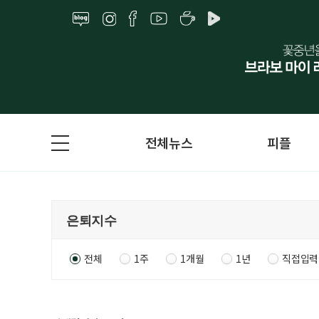
전체뉴스
피플
전체
1주
1개월
1년
직접입력