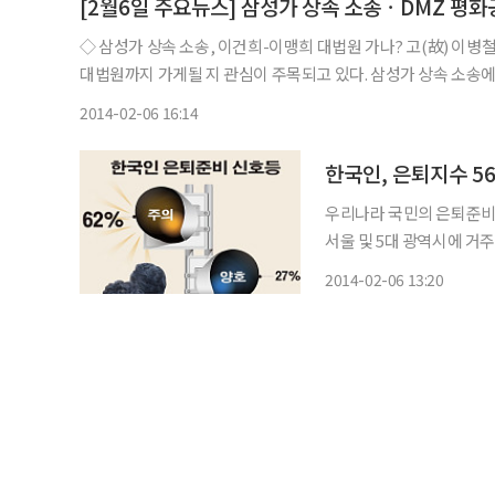
[2월6일 주요뉴스] 삼성가 상속 소송ㆍDMZ 평
◇ 삼성가 상속 소송, 이건희-이맹희 대법원 가나? 고(故) 이병철 삼성 창업주가 남긴 차명 재산을 놓고 벌어진 삼성가 상속 소송이
대법원까지 가게될 지 관심이 주목되고 있다. 삼성가 상속 소송
는 6일 항소심 판결이 끝난 후 “판결문을 검토한 뒤 의뢰인과 상
2014-02-06 16:14
한국인, 은퇴지수 56
우리나라 국민의 은퇴준비지수가 ‘주
서울 및 5대 광역시에 거주
정도를 조사해 ‘종합은퇴준
2014-02-06 13:20
나타났다고