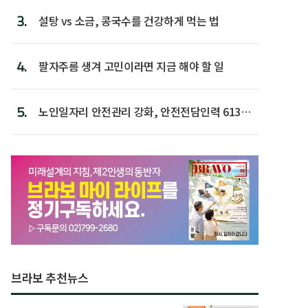
3.
설탕 vs 소금, 콩국수를 건강하게 먹는 법
4.
팔자주름 생겨 고민이라면 지금 해야 할 일
5.
노인일자리 안전관리 강화, 안전전담인력 613명
첫 배치
브라보 추천뉴스