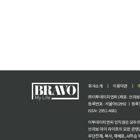
회사소개
ㅣ
이용약관
ㅣ
㈜이투데이피엔씨 (제호 : 브라보 마
등록번호 : 서울아02992 ㅣ 등록일자
ISSN : 2951-4681
이투데이피엔씨 임직원은 모두의
브라보 마이 라이프의 모든 콘텐
무단전재, 복사, 재배포, AI학습