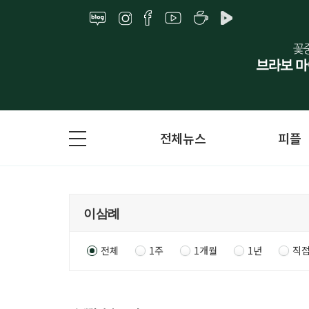
전체뉴스
피플
전체
1주
1개월
1년
직