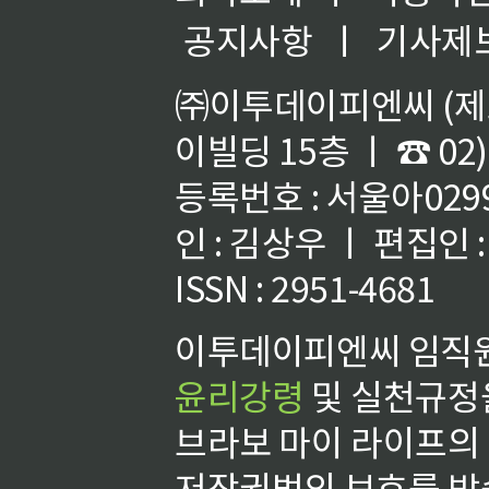
공지사항
ㅣ
기사제
㈜이투데이피엔씨 (제호
이빌딩 15층 ㅣ ☎ 02)
등록번호 : 서울아02992
인 : 김상우 ㅣ 편집인
ISSN : 2951-4681
이투데이피엔씨 임직원
윤리강령
및 실천규정을
브라보 마이 라이프의
저작권법의 보호를 받