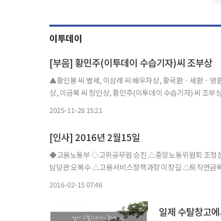
이투데이
[부음] 황민주(이투데이 수습기자)씨 조부상
▲황인봉 씨 별세, 이삼례 씨 배우자상, 황국환ㆍ세환ㆍ
상, 이금복 씨 장인상, 황민주(이투데이 수습기자) 씨 조부상 = 
주나래원 2차 지찬리 선영, 041-942-4600
2025-11-28 15:21
[인사] 2016년 2월15일
◆고용노동부 ◇고위공무원 승진 △중앙노동위원회 조정심
담당관 오복수 △고용서비스정책과장 이창길 △퇴직연금
모 △서울고용센터소장 이헌수 △서울강남지청장 노명종 
2016-02-15 07:46
구 △통영지청장 이원
일제 수탈창고에