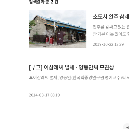
검색결과 총
2
건
소도시 완주 삼례
전주를 감싸고 있는 
안 가본 이는 있어도 
은 맛이 우러나는 ‘곰
2019-10-22 13:39
[부고] 이삼례씨 별세 - 양동안씨 모친상
▲이삼례씨 별세, 양동안(한국학중앙연구원 명예교수)씨 모친상=
2014-03-17 08:19