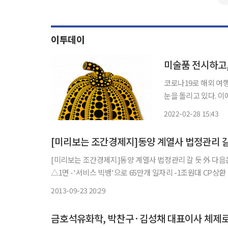
이투데이
미술품 전시하고
코로나19로 해외 여
눈을 돌리고 있다. 
들을 사로 잡고 있다. 28일 현대백화점그룹 계열 패션전문기업 한섬은 미술품 경매 회사인 서
2022-02-28 15:43
울옥션과 손잡고 다음달
[미리보는 조간경제지]동양 계열사 법정관리 갈
[미리보는 조간경제지]동양 계열사 법정관리 갈 듯 外 다음은 9월24일자 매일경제와 한국경제 신문의 주요 기사다. ■매일경제
△1면 -'서비스 빅뱅'으로 65만개 일자리 -1조원대 CP상환
까닭은 -정부, 전교조에 최후 통첩 △종합
2013-09-23 20:29
금호석유화학, 박찬구·김성채 대표이사 체제로