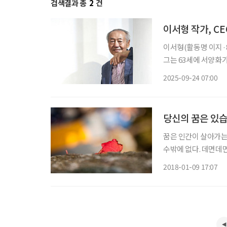
검색결과 총
2
건
이서형 작가, C
이서형(활동명 이지·8
그는 63세에 서양화가
에 세 번째 개인전 ‘
2025-09-24 07:00
맞았다. 이제 화가를 
당신의 꿈은 있
꿈은 인간이 살아가는 
수밖에 없다. 데면데
에서 대한민국은 큰 꿈
2018-01-09 17:07
새로 만들어낸 희망 