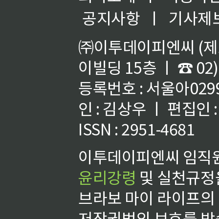
공지사항
ㅣ
기사제
㈜이투데이피엔씨 (제호
이빌딩 15층 ㅣ ☎ 02)
등록번호 : 서울아02992
인 : 김상우 ㅣ 편집인
ISSN : 2951-4681
이투데이피엔씨 임직원
윤리강령
및 실천규정을
브라보 마이 라이프의
저작권법의 보호를 받