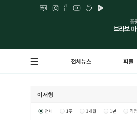
전체뉴스
피플
전체
1주
1개월
1년
직