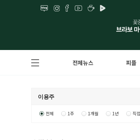
전체뉴스
피플
전체
1주
1개월
1년
직