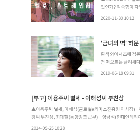
엇인가? 익숙함이 자
자극에 대한 불편한 느
2020-11-30 10:12
의 여러 고정 관념을 
'금녀의 벽' 허문
흰색 와이셔츠에 검은색
면 떠오르는 클리셰다.
이 통념을 깨트린 이가
2019-06-18 09:31
즈, 빌 게이츠, 히딩
[부고] 이용주씨 별세 - 이해성씨 부친상
▲이용주씨 별세, 이해성(글로벌e커머스진흥원 이사장)
경씨 부친상, 최대철(동양잉크 근무)ㆍ양금석(현대인테리어 대표
6901
2014-05-25 10:28