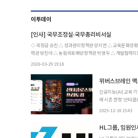
이투데이
[인사] 국무조정실‧국무총리비서실
◇ 국장급 승진 △ 성과관리정책관 양지연 △ 교육문화성
력관 방진아 △ 농림국토해양정책관 박영두 △ 개발협력지
◇ 과장급 전보 △ 기획총괄과장 이병호 △ 의정과장 성현
2026-03-29 19:18
위버스브레인 맥스
인공지능(AI) 교육 
에 시즌 한정 ‘산타클로스 메이트
대일 회화 학습 ‘PT’
2025-12-18 15:43
MATE는 말투, 발음
HL그룹, 임원인