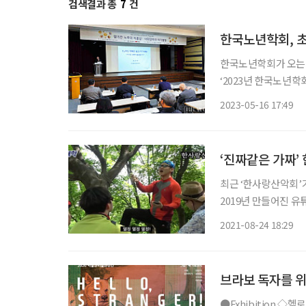
검색결과 총
7
건
한국노년학회, 초
한국노년학회가 오는 
‘2023년 한국노년학회 전기학술대회
를 대비해 건강, 경제,
2023-05-16 17:49
삶의 질 향상을 위한 
‘진짜같은 가짜’
최근 ‘한사랑산악회’
2019년 만들어진 유
30대 개그맨들이 각각
2021-08-24 18:29
기한다. 이들은
브라보 독자를 위
●Exhibition ◇헬로, 스트레인저! 일정 12월 19일까지 장소 하자센터 ‘낯설다’는 감각은 무