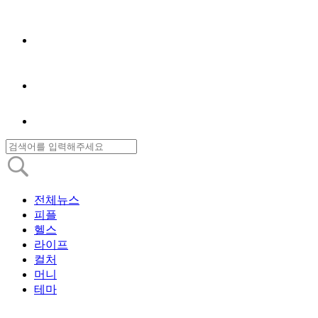
전체뉴스
피플
헬스
라이프
컬처
머니
테마