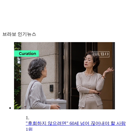
브라보 인기뉴스
1.
"후회하지 않으려면" 60세 넘어 끊어내야 할 사람
1위