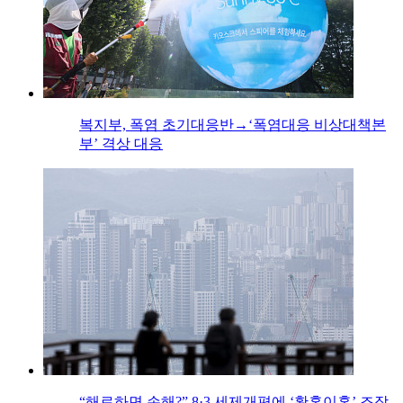
복지부, 폭염 초기대응반→‘폭염대응 비상대책본
부’ 격상 대응
“해로하면 손해?” 8·3 세제개편에 ‘황혼이혼’ 조장