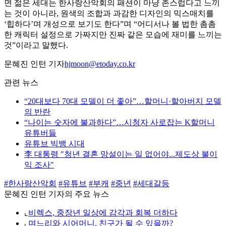
면 젊은 세대는 한사랑산악회의 패션이 마냥 촌스럽다고 느끼
는 것이 아니라, 원색의 조합과 과감한 디자인의 믹스매치를
‘힙하다’며 개성으로 보기도 한다”며 “어디서나 볼 법한 촘촘
한 캐릭터 설정으로 가짜지만 진짜 같은 모습에 재미를 느끼는
것”이라고 말했다.
문혜진 인턴 기자
hjmoon@etoday.co.kr
관련 뉴스
“20대보다 70대 모델이 더 좋아”…할머니·할아버지 모델
의 반란
“나이는 숫자에 불과하다”…시청자 사로잡는 K할머니
유튜버들
유튜브 빅뱅 시대
李 대통령 "청년 결혼 망설이는 일 없어야...제도상 불이
익 조사"
#한사랑산악회
#유튜브
#부캐
#중년
#세대갈등
문혜진 인턴 기자의 주요 뉴스
⌞
비렉스, 중장년 일상에 감각과 회복 더하다
⌞
며느리와 시어머니, 친구가 될 수 있을까?