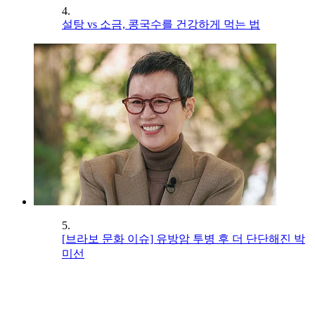
4.
설탕 vs 소금, 콩국수를 건강하게 먹는 법
5.
[브라보 문화 이슈] 유방암 투병 후 더 단단해진 박
미선