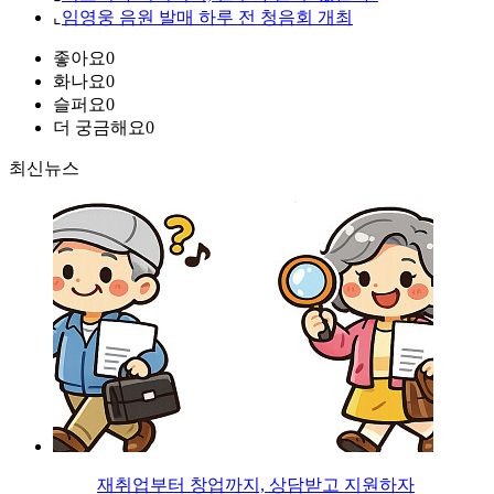
⌞
임영웅 음원 발매 하루 전 청음회 개최
좋아요
0
화나요
0
슬퍼요
0
더 궁금해요
0
최신뉴스
재취업부터 창업까지, 상담받고 지원하자