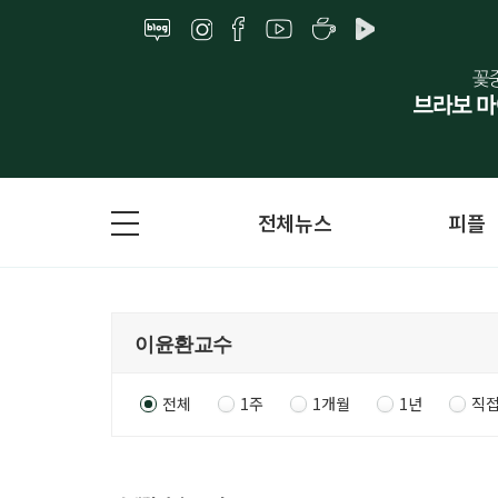
전체뉴스
피플
전체
1주
1개월
1년
직