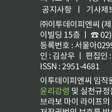
공지사항
ㅣ
기사제
㈜이투데이피엔씨 (제호
이빌딩 15층 ㅣ ☎ 02)
등록번호 : 서울아02992
인 : 김상우 ㅣ 편집인
ISSN : 2951-4681
이투데이피엔씨 임직원
윤리강령
및 실천규정을
브라보 마이 라이프의
저작권법의 보호를 받