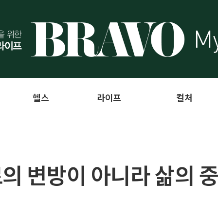
헬스
라이프
컬처
료의 변방이 아니라 삶의 중