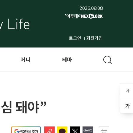
2026.08.08
로그인
회원가입
머니
테마
가
심 돼야”
가
선호매체 추가