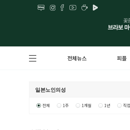
전체뉴스
피플
전체
1주
1개월
1년
직