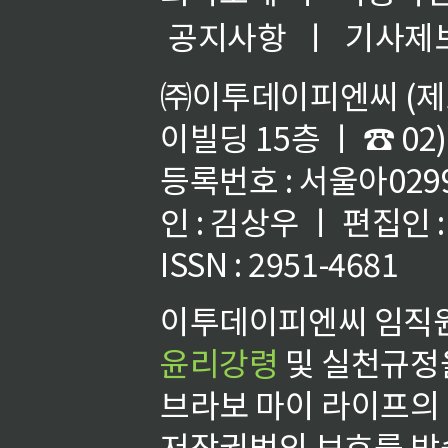
공지사항
ㅣ
기사제
㈜이투데이피엔씨 (제호
이빌딩 15층 ㅣ ☎ 02)
등록번호 : 서울아02992
인 : 김상우 ㅣ 편집인
ISSN : 2951-4681
이투데이피엔씨 임직원
윤리강령
및 실천규정을
브라보 마이 라이프의
저작권법의 보호를 받