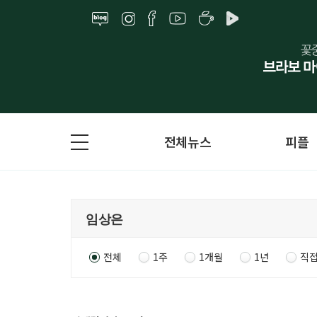
전체뉴스
피플
전체
1주
1개월
1년
직