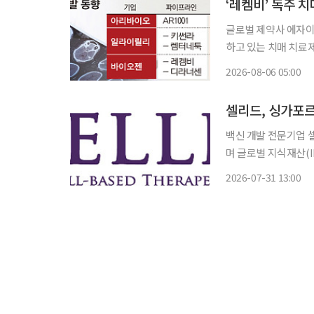
‘레켐비’ 독주 
글로벌 제약사 에자이
하고 있는 치매 치료
내세우는 국내외 제약
2026-08-06 05:00
내 바이오 기업의 경
다
셀리드, 싱가포르
백신 개발 전문기업 
며 글로벌 지식재산(IP) 경쟁
역치료백신 BVAC 
2026-07-31 13:00
이 결정됐다고 31일 