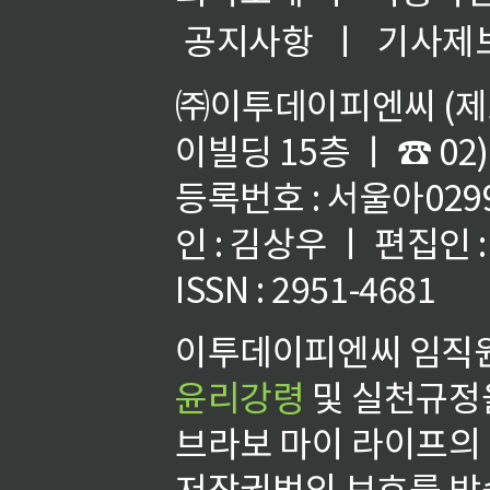
공지사항
ㅣ
기사제
㈜이투데이피엔씨 (제호
이빌딩 15층 ㅣ ☎ 02)
등록번호 : 서울아02992
인 : 김상우 ㅣ 편집인
ISSN : 2951-4681
이투데이피엔씨 임직원
윤리강령
및 실천규정을
브라보 마이 라이프의
저작권법의 보호를 받