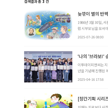
검색결과 총
3
건
늦깎이 별의 반
1986년 3월 30일
럼 시부모님을 모셔야
의 패기인지 알 수 없
2025-07-26 08:00
‘나의 ’브라보!‘
이투데이피엔씨는 지난 
년을 기념해 진행된 제
밝혔다. 이번 공모전
2025-04-16 17:58
활약 중인 이들을 응
[창간기획 시리즈
치매는 치료보다 사전