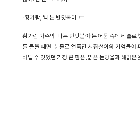
-황가람, ‘나는 반딧불이’ 中
황가람 가수의 ‘나는 반딧불이’는 어둠 속에서 홀로
를 들을 때면, 눈물로 얼룩진 시집살이의 기억들이
버틸 수 있었던 가장 큰 힘은, 맑은 눈망울과 해맑은