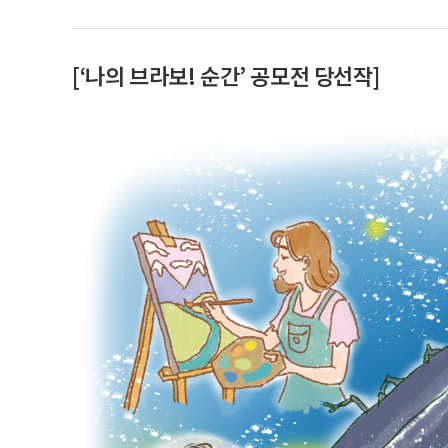
[‘나의 브라보! 순간’ 공모전 당선작]