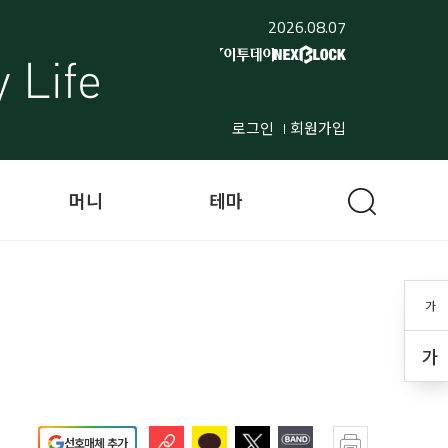
2026.08.07
로그인
회원가입
머니
테마
가
가
선호매체 추가