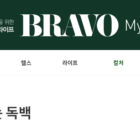
헬스
라이프
컬처
 독백