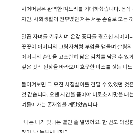
시어머님은 완벽한 며느리를 기대하셨습니다. 음식
지만, 사회생활이 전부였던 저는 서툰 손길로 모든 
일곱 자녀를 키우시며 온갖 풍파를 겪으신 시어머
꿋꿋이 어머니의 그림자처럼 부엌을 맴돌며 살림의 
어머니의 손맛을 고스란히 닮은 김치를 담글 수 있
깊은 맛의 된장을 바라보며 흐뭇한 미소를 짓는 며
돌이켜보면 그 모진 시집살이를 견딜 수 있었던 것
것 같습니다. 오랜 시간을 품어야 비로소 제맛을 내
여물어가는 존재임을 깨달았습니다.
“나는 내가 빛나는 별인 줄 알았어요. 한 번도 의심한
찮아. 난 눈부시니까.”