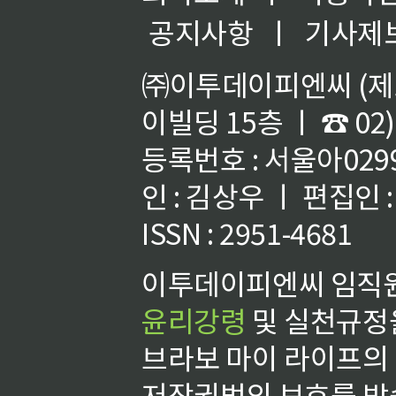
공지사항
ㅣ
기사제
㈜이투데이피엔씨 (제호
이빌딩 15층 ㅣ ☎ 02)
등록번호 : 서울아02992
인 : 김상우 ㅣ 편집인
ISSN : 2951-4681
이투데이피엔씨 임직원
윤리강령
및 실천규정을
브라보 마이 라이프의
저작권법의 보호를 받