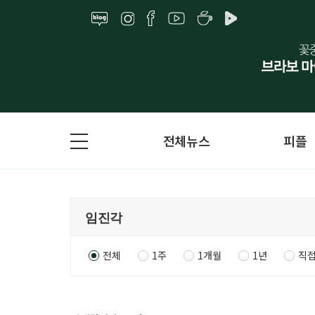
전체뉴스
피플
전체
1주
1개월
1년
직