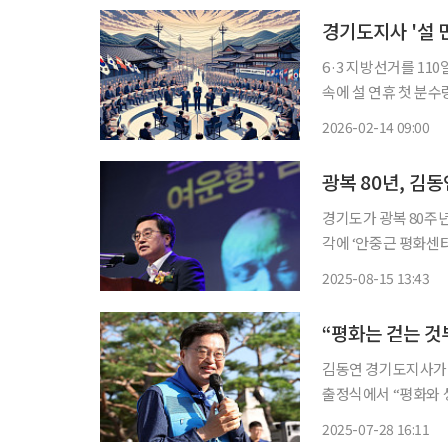
경기도지사 '설 민
6·3 지방선거를 1
속에 설 연휴 첫 분수령을 맞고 있다. 더불어민주당은
의 후보군이 '본선급
2026-02-14 09:00
이 불출마 의사를 밝
경기도가 광복 80주년
각에 ‘안중근 평화센터’를 설립한다. 15일 수원 경기
에서 김동연 경기도지
2025-08-15 13:43
할 정신”이라며 “유
“평화는 걷는 것
김동연 경기도지사가 
출정식에서 “평화와 생태를
이인영 의원 등 국회
2025-07-28 16:11
DMZ박물관까지 이어