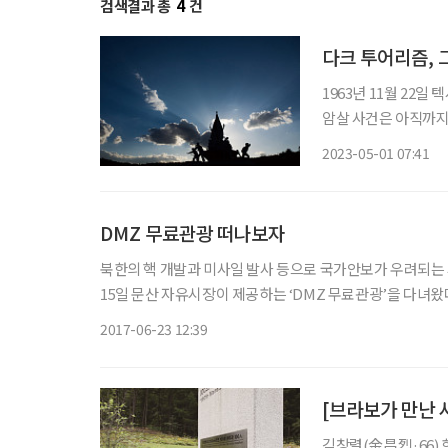
검색결과 총
4
건
다크 투어리즘, 
1963년 11월 22일
암살 사건은 아직까지
풀리지 않았고, 궁금
2023-05-01 07:41
가 저격했던 딜리 플
DMZ 무료관광 떠나보자
북한의 핵 개발과 미사일 발사 등으로 국가안보가 우려되는 
15일 문산 자유시장이 제공하는 ‘DMZ 무료관광’을 다녀왔다
짜’라면 양잿물도 마신다고 했던가. 누구나 자기 돈 들이지 
2017-06-23 12:39
[브라보가 만난 사
김창렬(金昌烈·66)