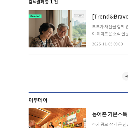
검색결과 총
1
건
[Trend&Bra
부부가 재산을 함께 
이 페이로운 소식 설문
숙한 반면, 연령대가
2025-11-05 09:00
흥미로운 점은 20·3
이투데이
농어촌 기본소득 
추가 공모 44개 군 