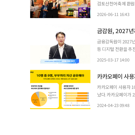
검토산천어축제 환원·차등 캐시백
존 10개 군에서 17
2026-06-11 16:43
맹점이 늘었다는 초기
금감원, 2027
금융감독원이 2027
등 디지털 전환을 추진한다. 금감원은 17일 오후 전 임직원이 참석한 가
전환 선포식’을 개최
2025-03-17 14:00
카카오페이 사용자
카카오페이 사용자 1
났다. 카카오페이가 23일 발표한 금융∙투자∙부동산 등 생활밀착형 콘텐츠를 제공하는 '페이로
운 소식' 설문 조사에
2024-04-23 09:48
두 공유하는 게 좋다’고