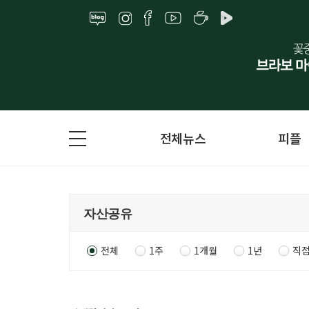
전체뉴스
피플
전체
1주
1개월
1년
직