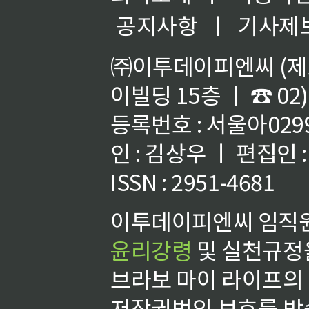
공지사항
ㅣ
기사제
㈜이투데이피엔씨 (제호
이빌딩 15층 ㅣ ☎ 02)
등록번호 : 서울아02992
인 : 김상우 ㅣ 편집인
ISSN : 2951-4681
이투데이피엔씨 임직원
윤리강령
및 실천규정을
브라보 마이 라이프의
저작권법의 보호를 받