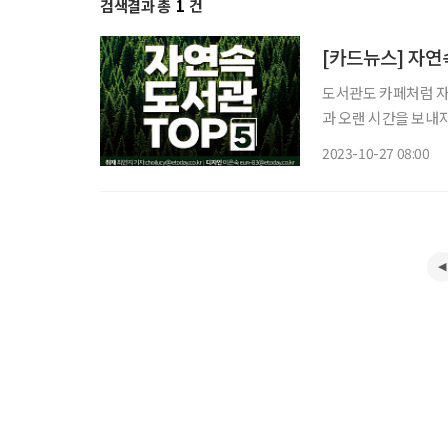
검색결과 총
1
건
[카드뉴스] 자연
도서관도 카페처럼 자주 머무는 공간이 
과 오랜 시간을 보내자. 다산성곽도서관 서울 중구 동호로17길 173 서울의 성곽길에
도서관. 자연의 싱그러움
2023-10-27 08:00
도서관 서