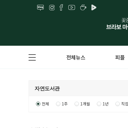
전체뉴스
피플
전체
1주
1개월
1년
직