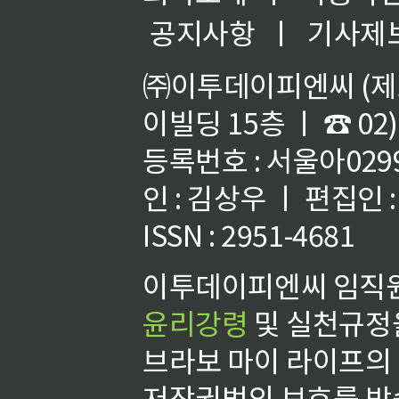
공지사항
ㅣ
기사제
㈜이투데이피엔씨 (제호
이빌딩 15층 ㅣ ☎ 02)
등록번호 : 서울아02992
인 : 김상우 ㅣ 편집인
ISSN : 2951-4681
이투데이피엔씨 임직원
윤리강령
및 실천규정을
브라보 마이 라이프의
저작권법의 보호를 받