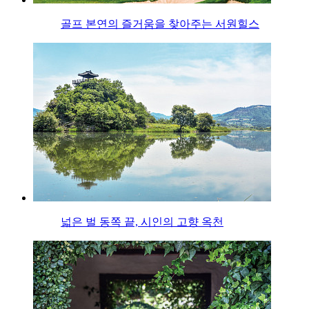
골프 본연의 즐거움을 찾아주는 서원힐스
넓은 벌 동쪽 끝, 시인의 고향 옥천