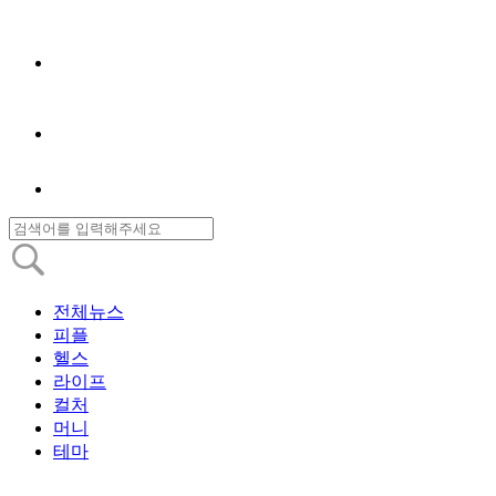
전체뉴스
피플
헬스
라이프
컬처
머니
테마