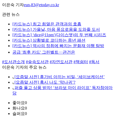
이은숙 기자
eun-83@etoday.co.kr
관련 뉴스
[카드뉴스] 최고 희열은 관객과의 호흡
[카드뉴스] 가을날, 마음 풍요로움을 도와줄 도서
[카드뉴스] ‘dice@11pm’(다이스앳)의 두 번째 시리즈
[카드뉴스] 상황별로 코디하는 중년 패션
[카드뉴스] 역사의 정취에 빠지는 문화재 야행 탐방
공급 '최후 카드' 그린벨트⋯관건은
#도서관소개
#숲속도서관
#자연도서관
#책쉼터
#독서
이은숙 기자의 주요 뉴스
⌞
[요즘말 사전] 휴가비 아끼는 비밀, ‘세이브케이션’
⌞
[요즘말 사전] 혹시 나도 ‘막나귀’?
⌞
퍼즐 풀고 상품 받자! ‘브라보 마이 라이프’ 독자참여마
당
좋아요
0
화나요
0
슬퍼요
0