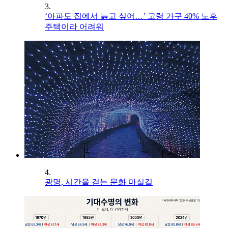
3.
‘아파도 집에서 늙고 싶어…’ 고령 가구 40% 노후
주택이라 어려워
4.
광명, 시간을 걷는 문화 마실길