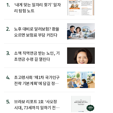
1.
‘내게 맞는 일자리 찾기’ 일자
리 탐험 노트
2.
노후 대비로 달러보험? 환율
오르면 보험료 부담 커진다
3.
소액 직역연금 받는 노인, 기
초연금 수령 길 열린다
4.
초고령사회 ‘제1차 국가인구
전략 기본계획’에 담길 정책
은
5.
브라보 리포트 1호 ‘사오정
시대, 73세까지 일하기 전략’