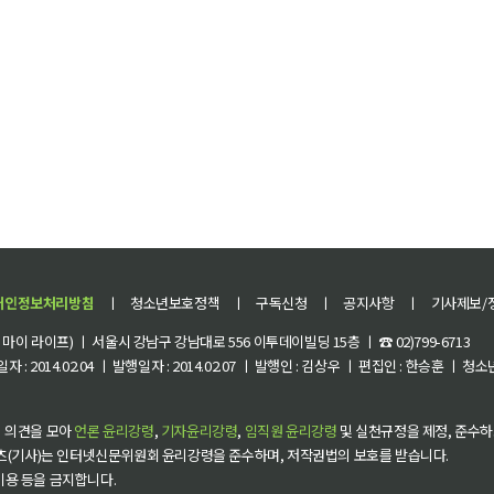
개인정보처리방침
ㅣ
청소년보호정책
ㅣ
구독신청
ㅣ
공지사항
ㅣ
기사제보/
이 라이프) ㅣ 서울시 강남구 강남대로 556 이투데이빌딩 15층 ㅣ ☎ 02)799-6713
 : 2014.02.04 ㅣ 발행일자 : 2014.02.07 ㅣ 발행인 : 김상우 ㅣ 편집인 : 한승훈 ㅣ
 의견을 모아
언론 윤리강령
,
기자윤리강령
,
임직원 윤리강령
및 실천규정을 제정, 준수하
츠(기사)는 인터넷신문위원회 윤리강령을 준수하며, 저작권법의 보호를 받습니다.
 이용 등을 금지합니다.