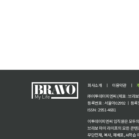
회사소개
ㅣ
이용약관
ㅣ
㈜이투데이피엔씨 (제호 : 브라보 마
등록번호 : 서울아02992 ㅣ 등록일자
ISSN : 2951-4681
이투데이피엔씨 임직원은 모두의
브라보 마이 라이프의 모든 콘텐
무단전재, 복사, 재배포, AI학습