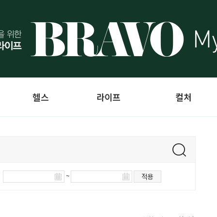
헬스
라이프
컬처
~
적용