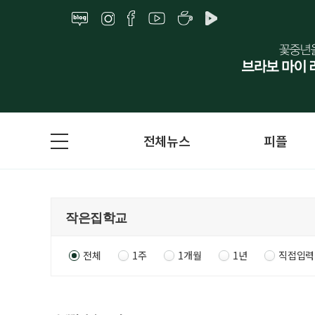
전체뉴스
피플
전체
1주
1개월
1년
직접입력