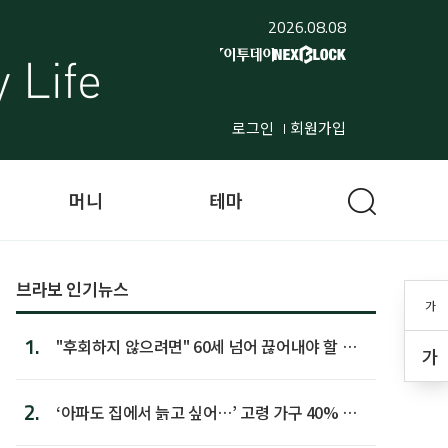
2026.08.08
로그인
회원가입
머니
테마
브라보 인기뉴스
가
1.
"후회하지 않으려면" 60세 넘어 끊어내야 할 사
가
람 1위
2.
‘아파도 집에서 늙고 싶어…’ 고령 가구 40% 노
후 주택이라 어...