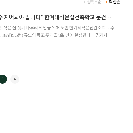
정확도순
최신순
“작은 집의 매력, 손수 지어봐야 압니다” 한겨레작은집건축학교 문건호 교장
락. 작은 집 짓기 마무리 작업을 위해 모인 한겨레작은집건축학교 수
18㎡(5.5평) 규모의 목조 주택을 8일 만에 완성했다니 믿기지 않
욕실, 주방은 물론 작은 거실까지 갖춰져 있다. 일명 자크르 하우스를
을 배우고 실천하는 현장이다. 누가 등 떠민 것도
1
◀
▶