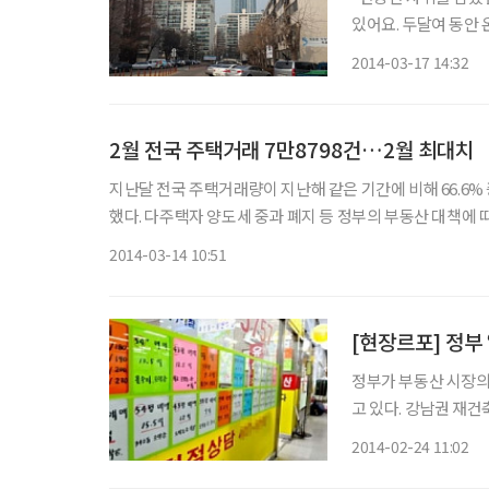
있어요. 두달여 동안 온탕과 냉탕을
온기가 돌던 수도권 부동산시장이 다
2014-03-17 14:32
책으로 회복 조짐을 
2월 전국 주택거래 7만8798건…2월 최대치
지난달 전국 주택거래량이 지난해 같은 기간에 비해 66.6% 
했다. 다주택자 양도세 중과 폐지 등 정부의 부동산 대책에 
거래가 늘고 있다는 분석이다. 13일 국토
2014-03-14 10:51
[현장르포] 정부
정부가 부동산 시장의
고 있다. 강남권 재건축 단지들은 재건축 초과이익 환수제 폐지와 소형주택 공급의무 비율 완
화 등 규제 완화 효과
2014-02-24 11:02
이고 호가를 높이면서