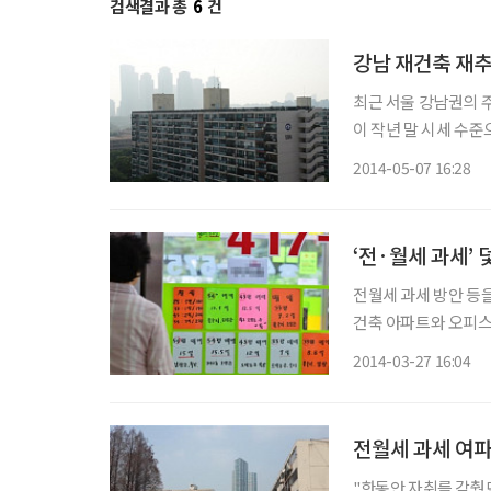
검색결과 총
6
건
강남 재건축 재
최근 서울 강남권의 
이 작년 말 시세 수
와 연초 재건축 초과
2014-05-07 16:28
‘전·월세 과세’
전월세 과세 방안 등을
건축 아파트와 오피스텔
세도 둔화됐다. 부동산114 등에 따르면 지난달 28일 수도권 아파트 매매변동률은 전주 대비
2014-03-27 16:04
0.09% 올랐지만 이달
전월세 과세 여파
"한동안 자취를 감췄