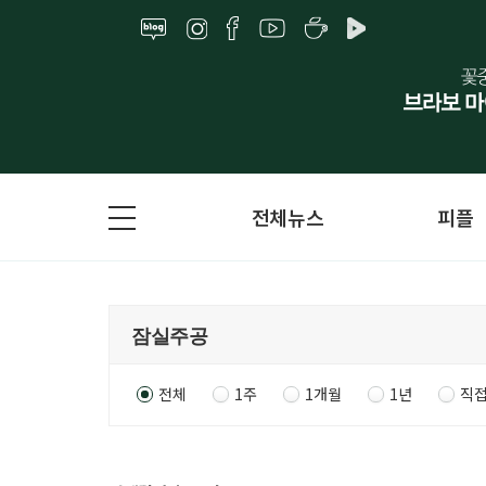
전체뉴스
피플
전체
1주
1개월
1년
직