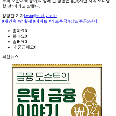
부의 보완대책 등이)시장에 큰 영향은 없겠지만 지속 모니링
할 것”이라고 말했다.
강영관 기자
kwan@etoday.co.kr
#재건축
#전월세
#아파트
#개포주공
#잠실주공5단지
좋아요
0
화나요
0
슬퍼요
0
더 궁금해요
0
최신뉴스