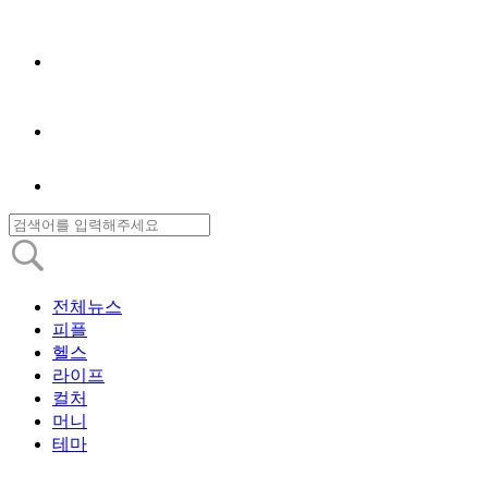
전체뉴스
피플
헬스
라이프
컬처
머니
테마