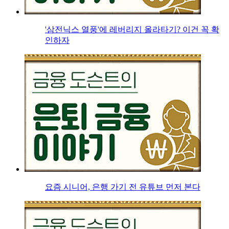
'삼전닉스 열풍'에 레버리지 올라타기? 이건 꼭 확
인하자
요즘 시니어, 은행 가기 전 유튜브 먼저 본다