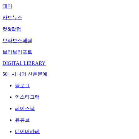
테마
카드뉴스
컷&칼럼
브라보스페셜
브라보리포트
DIGITAL LIBRARY
50+ 시니어 신춘문예
블로그
인스타그램
페이스북
유튜브
네이버카페