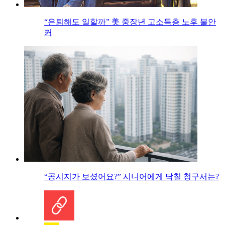
“은퇴해도 일할까” 美 중장년 고소득층 노후 불안
커
“공시지가 보셨어요?” 시니어에게 닥칠 청구서는?