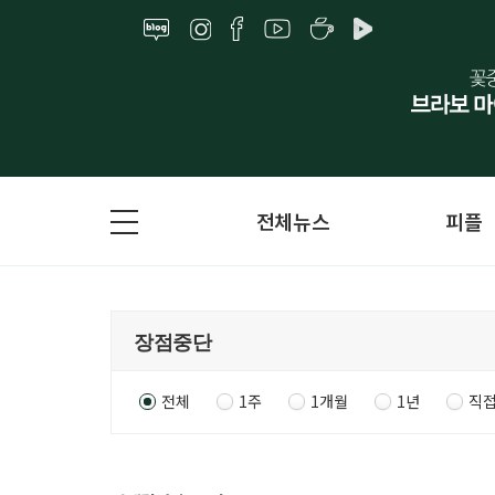
전체뉴스
피플
전체
1주
1개월
1년
직