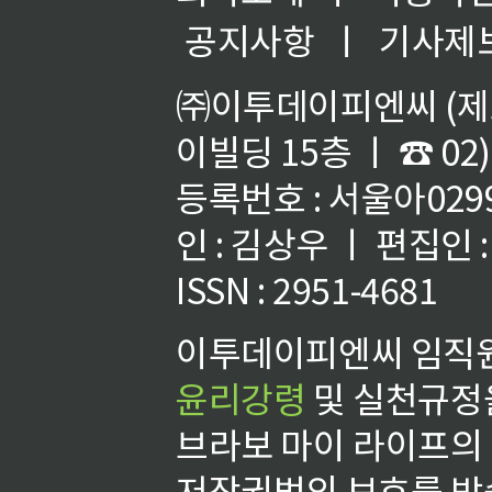
공지사항
ㅣ
기사제
㈜이투데이피엔씨 (제호
이빌딩 15층 ㅣ ☎ 02)
등록번호 : 서울아02992
인 : 김상우 ㅣ 편집인
ISSN : 2951-4681
이투데이피엔씨 임직원
윤리강령
및 실천규정을
브라보 마이 라이프의
저작권법의 보호를 받