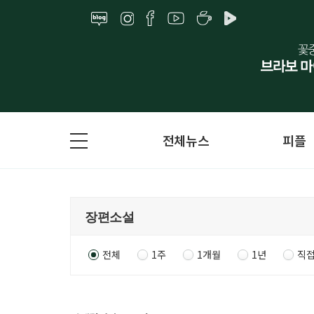
전체뉴스
피플
전체
1주
1개월
1년
직