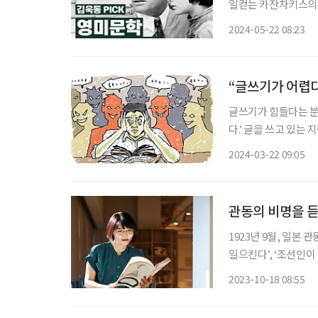
일컫는 카잔차키스의 
바의 삶에 영향을 받
2024-05-22 08:23
어떻게 살아가는 것이
“글쓰기가 어렵다
글쓰기가 힘들다는 분
다.’ 글을 쓰고 있는 
일이다. 글쓰기가 힘든 이유는 여럿이다. 우선, 글쓰기는 나의 민낯을 드러내는 일이다. 글은
2024-03-22 09:05
내가 아는 지식과 정보
관동의 비명을 듣
1923년 9월, 일본 
일으킨다’, ‘조선인이
경단과 경찰관에 의해
2023-10-18 08:55
터 100년이 지난 지