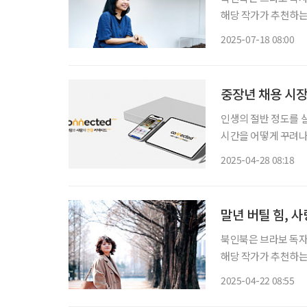
해당 작가가 추천하는 책들도 함께 즐겨보
이들이 돌아다니도록 
2025-07-18 08:00
없는 것 또한 괴이해
중장년 채용 시장의
인생의 절반 정도를 살
시간을 어떻게 꾸려나
기에 두려움이 앞선다면, 커넥티드
2025-04-28 08:18
해 도서관에 다니던 
말년 버틸 힘, 
북인북은 브라보 독자
해당 작가가 추천하는 책들도 함께 즐겨보
일이 있을 때를 제외하
2025-04-22 08:55
침 이마치는 평소대로 