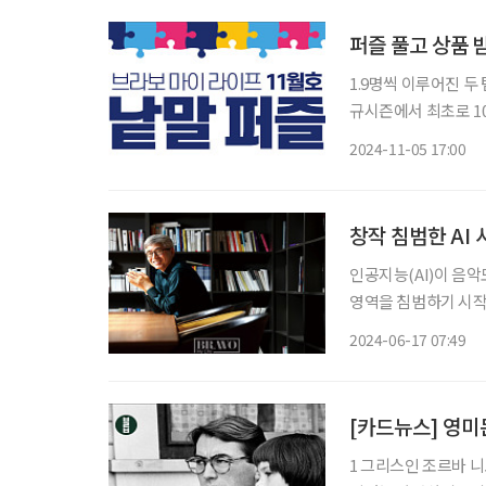
퍼즐 풀고 상품 
1.9명씩 이루어진 두
규시즌에서 최초로 10
으로, 결심이 굳지 못함
2024-11-05 17:00
따위를 반죽한 다음,
창작 침범한 AI 
인공지능(AI)이 음악
영역을 침범하기 시작했
를 활용할 것인가’ 고
2024-06-17 07:49
다. 장편소설 ‘밤의,
[카드뉴스] 영미
1 그리스인 조르바 니코스 카잔차키스 / 