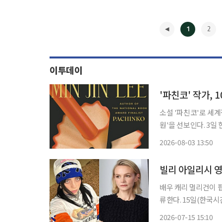
1
2
이투데이
'파친코' 작가, 
소설 '파친코'로 세계
원'을 선보인다. 3일 현대문학에 따르면 '아메리칸 학원'은 문학 에이전지 '로저스 콜리지 &
화이트(Rogers Co
2026-08-03 13:50
◀
빌리 아일리시 영
배우 캐리 멀리건이 팝스
류한다. 15일(한국시간) 미국 연예매체 버라이어티 등 외신을 종합하면 멀리건은 실비아 플
라스의 동명 소설을 
2026-07-15 15:10