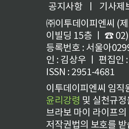
공지사항
ㅣ
기사제
㈜이투데이피엔씨 (제호
이빌딩 15층 ㅣ ☎ 02)
등록번호 : 서울아02992
인 : 김상우 ㅣ 편집인
ISSN : 2951-4681
이투데이피엔씨 임직원
윤리강령
및 실천규정을
브라보 마이 라이프의
저작권법의 보호를 받