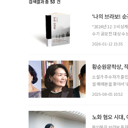
검색결과 총
53
건
‘나의 브라보! 순
“2024년 12·3 비
수기 공모전 대상 수상자 
2024년 12월 3일
2026-01-12 15:35
면 사회는 어떤 혼란
황순원문학상, 
소설가 주수자가 훈민
설 해례본을 찾아서’
자 작가의 작품이 문
2025-08-05 10:52
노화 혐오 시대,
북인북은 브라보 독자