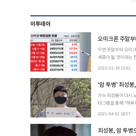
이투데이
오미크론 주말부터
이번 주말부터 오미크
세종이 될 것이라는 
방역 우려가 높아지고
2022-01-19 15:02
고 있지만, 오미크론
‘암 투병’ 최성
가수 최성봉이 다시 노래하고 싶다는
타그램을 통해 “하루
의 따듯한 응원과 많은 지지 부탁
2021-04-01 18:57
3기와 전립샘암, 갑