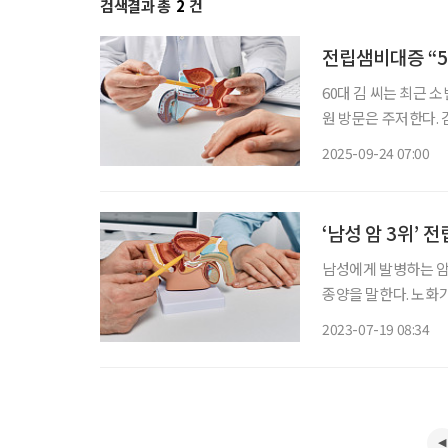
검색결과 총
2
건
전립샘비대증 “5
60대 김 씨는 최근 
원 방문은 주저한다.
선비대증)’을 앓고 
2025-09-24 07:00
일상 속 불편함과 삶
‘남성 암 3위’ 
남성에게 발병하는 암
종양을 말한다. 노화가
남성이 조심해야 하는
2023-07-19 08:34