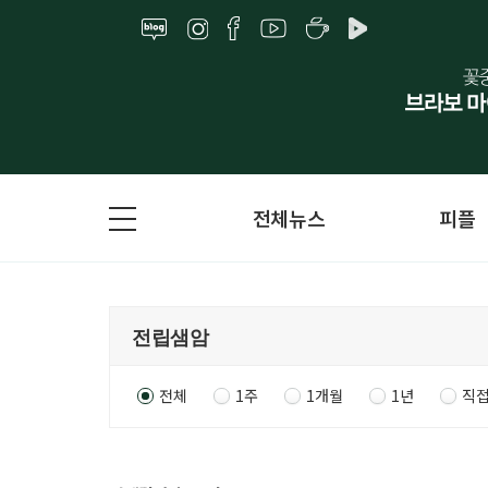
전체뉴스
피플
전체
1주
1개월
1년
직