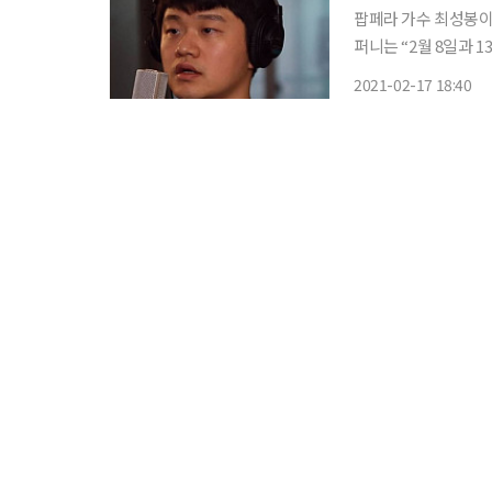
팝페라 가수 최성봉이 암 투병으
퍼니는 “2월 8일과 
식을 전했다. 앞서 최성봉은 지난해 5월 건강검진을 통해 대장암 3기와 전립샘암, 갑상샘저하
2021-02-17 18:40
증 및 갑상샘암 진단을