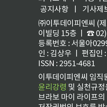
공지사항
ㅣ
기사제
㈜이투데이피엔씨 (제호
이빌딩 15층 ㅣ ☎ 02)
등록번호 : 서울아02992
인 : 김상우 ㅣ 편집인
ISSN : 2951-4681
이투데이피엔씨 임직원
윤리강령
및 실천규정을
브라보 마이 라이프의
저작권법의 보호를 받