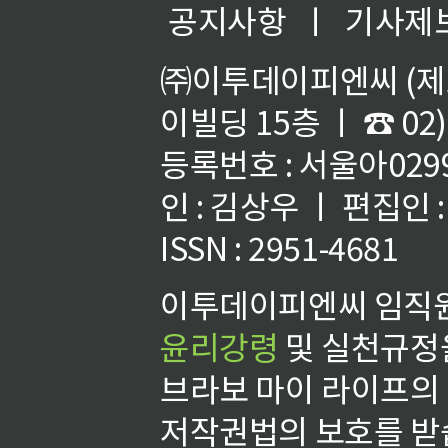
공지사항
ㅣ
기사제
㈜이투데이피엔씨 (제호
이빌딩 15층 ㅣ ☎ 02)
등록번호 : 서울아02992
인 : 김상우 ㅣ 편집인
ISSN : 2951-4681
이투데이피엔씨 임직원
윤리강령
및 실천규정을
브라보 마이 라이프의
저작권법의 보호를 받