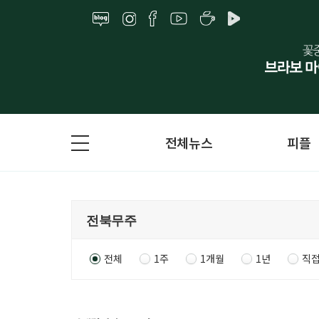
전체뉴스
피플
전체
1주
1개월
1년
직