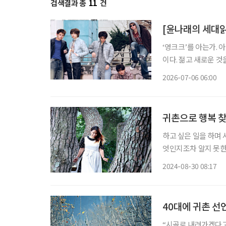
검색결과 총
11
건
[윤나래의 세대읽기
‘영크크’를 아는가. 
이다. 젊고 새로운 
를 가르는 말로 퍼졌다
2026-07-06 06:00
귀촌으로 행복 찾
하고 싶은 일을 하며 
엇인지조차 알지 못한
믈리에 황혜경(47, 
2024-08-30 08:17
한다. 귀촌을 통해 드
40대에 귀촌 선
“시골로 내려가겠다고?