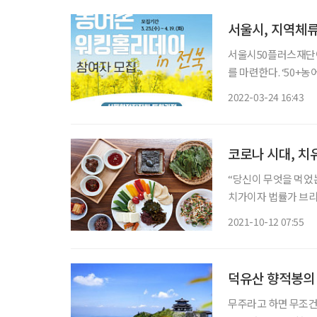
서울시, 지역체류
서울시50플러스재단이
를 마련한다. ‘50
진행하는 지역체류형 인턴십 과정이다. 신청자 중 선
2022-03-24 16:43
주·임실·부안에 체류
코로나 시대, 치
“당신이 무엇을 먹었는지
치가이자 법률가 브리야
예찬’)에 나오는 유명
2021-10-12 07:55
덕유산 향적봉의
무주라고 하면 무조건