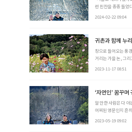
런 핀잔을 종종 들었
느라 몸은 물론 마음
2024-02-22 09:04
동을 걸었다. 시골살
귀촌과 함께 누리
창으로 들어오는 풍경
거리는 가을 논, 그리
을 불러일으키며 눈에
2023-11-17 08:51
가는 이도, 차량도 드
‘자연인’ 꿈꾸며
알 만한 사람은 다 아
어찌된 영문인지 흔히 
시행착오를 겪었다. 올
2023-05-19 09:02
정에 성큼 올라섰나? 