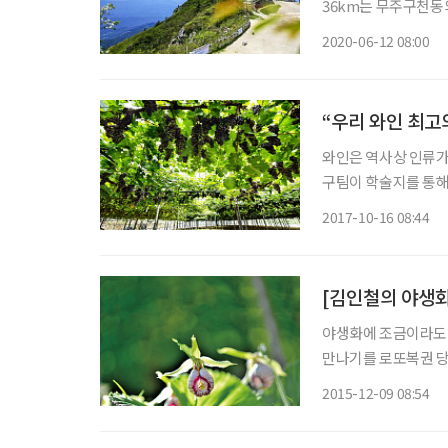
36km는 무주구천동의
나라의 희귀한 동식물,
2020-06-12 08:00
“우리 와인 최고
와인은 역사상 인류가
구팀이 학술지를 통해
보다 3000년이나 앞
2017-10-16 08:44
사료에는 중국 원나라
[김인철의 야생화
야생화에 조금이라도 
만나기를 로또복권 당
져 안 좋은 일이 벌어
2015-12-09 08:54
물학자나 관련 부처의 