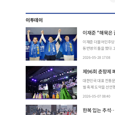
이투데이
이재준 더불어민주당 
동번영의 틀을 짰다. 28일 이투데이 취재를 종합하면 이재준 후보는 이날 오후 조용호 더불어
민주당 오산시장 후보
2026-05-28 17:08
함께 '수원·화성·오
제96회 춘향제 
대한민국 대표 전통문
벌 축제 도약을 선언했다. 7일 남원시에 따르면 제96회 춘향제가 지난 6일 남
무대에서 열린 폐막식을 끝으로
2026-05-07 08:40
객 5000여명이 참석
한복 입는 추석