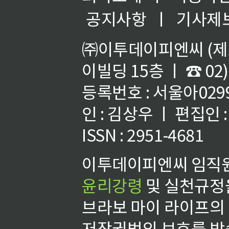
공지사항
ㅣ
기사제
㈜이투데이피엔씨 (제호
이빌딩 15층 ㅣ ☎ 02)
등록번호 : 서울아02992
인 : 김상우 ㅣ 편집인
ISSN : 2951-4681
이투데이피엔씨 임직원
윤리강령
및 실천규정을
브라보 마이 라이프의
저작권법의 보호를 받