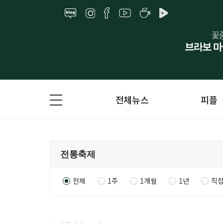
전체뉴스
피플
전체
1주
1개월
1년
직