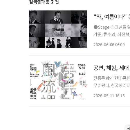
검색결과 총
2
건
"와, 여름이다"
●Stage ◇그날들 일정 6월 9일 ~ 8월 23일 장소 디큐브 링크아트센터 연출 장유정 출연 엄
기준, 류수영, 최진혁, 김정현,
며진 주크박스 뮤지컬 
2026-06-06 06:00
다. 청와대 경호실을 
공연, 체험, 세대
전통문화와 현대 콘텐
무리됐다. 한국헤리티지 문화재단과 세이버스코리아는 지난 9~10일 서울 마포구 문화비축
기지에서 열린 ‘K-헤리티지
2026-05-11 16:15
청과 빙그레, 이투데