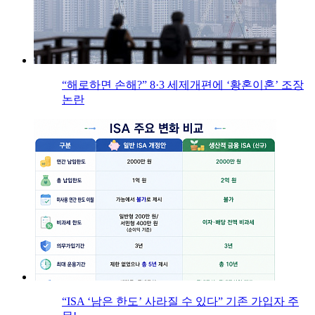
“해로하면 손해?” 8·3 세제개편에 ‘황혼이혼’ 조장
논란
“ISA ‘남은 한도’ 사라질 수 있다” 기존 가입자 주