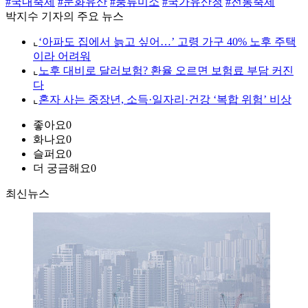
#국내축제
#문화유산
#풍류미소
#국가유산청
#전통축제
박지수 기자의 주요 뉴스
⌞
‘아파도 집에서 늙고 싶어…’ 고령 가구 40% 노후 주택
이라 어려워
⌞
노후 대비로 달러보험? 환율 오르면 보험료 부담 커진
다
⌞
혼자 사는 중장년, 소득·일자리·건강 ‘복합 위험’ 비상
좋아요
0
화나요
0
슬퍼요
0
더 궁금해요
0
최신뉴스