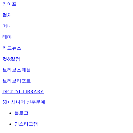
라이프
컬처
머니
테마
카드뉴스
컷&칼럼
브라보스페셜
브라보리포트
DIGITAL LIBRARY
50+ 시니어 신춘문예
블로그
인스타그램