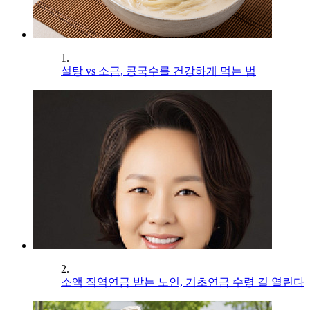
1.
설탕 vs 소금, 콩국수를 건강하게 먹는 법
2.
소액 직역연금 받는 노인, 기초연금 수령 길 열린다