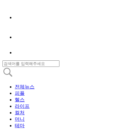
전체뉴스
피플
헬스
라이프
컬처
머니
테마