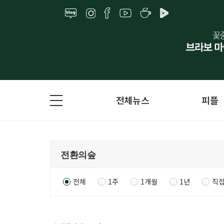
전체뉴스
피플
전체
1주
1개월
1년
직