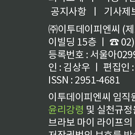
공지사항
ㅣ
기사제
㈜이투데이피엔씨 (제호
이빌딩 15층 ㅣ ☎ 02)
등록번호 : 서울아02992
인 : 김상우 ㅣ 편집인
ISSN : 2951-4681
이투데이피엔씨 임직원
윤리강령
및 실천규정을
브라보 마이 라이프의
저작권법의 보호를 받