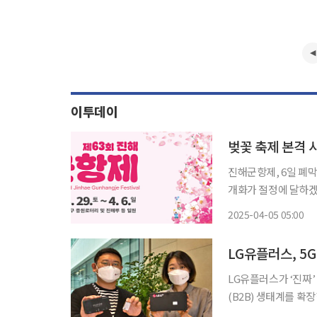
이투데이
벚꽃 축제 본격 
진해군항제, 6일 폐막…일부 행사 축소해 
개화가 절정에 달하겠다. 4일 경남 창원시에 따르면 군항제가 열리고 있는 진해
화율은 꽃샘추위로 개
2025-04-05 05:00
번 군항제는 최근 발
LG유플러스, 5
LG유플러스가 ‘진짜’
(B2B) 생태계를 확장한다. LG유플러스는 B2B용 5G 28㎓ 주파수대역(n2
용 통신 모듈(HM-95