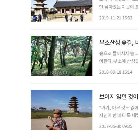
만 남아있는 이곳이 
까? 바로 시간을 넘
2019-11-21 15:32
드라마나 영화에서 한
부소산성 숲길,
숲으로 들어서자 솔 그
이란다. 부소에 산성
는 겨우 106m. 낮
2018-09-18 16:14
군에게 패망한 백제의
보이지 않던 것이
“거기, 아무 것도 
지인이 한 마디 툭 
그러나 공주 공산성에
2017-05-30 09:35
이 됐다. 기원 전 1