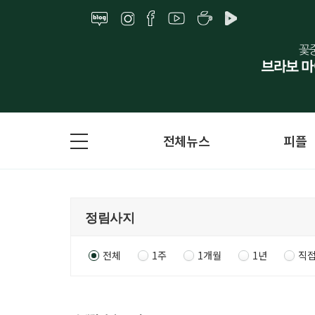
전체뉴스
피플
전체
1주
1개월
1년
직