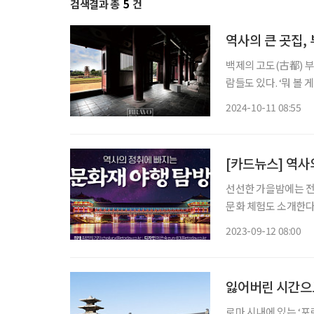
검색결과 총
5
건
역사의 큰 곳집,
백제의 고도(古都) 부
람들도 있다. ‘뭐 볼
않은 걸 아쉬워하는 
2024-10-11 08:55
정신적 유산이 겹친 
[카드뉴스] 역사
선선한 가을밤에는 전국 문화재 
문화 체험도 소개한다. 경복궁 별빛야행 10월 8일까지 | 경복궁 외소주방에서 궁중음
과 전통 공연을 관람하고, 전
2023-09-12 08:00
15~16일 |
잃어버린 시간으
로마 시내에 있는 ‘포