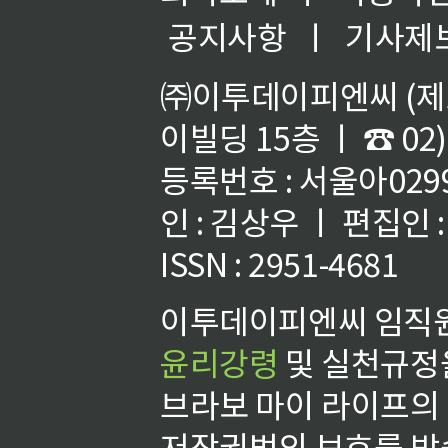
공지사항
ㅣ
기사제
㈜이투데이피엔씨 (제호
이빌딩 15층 ㅣ ☎ 02)
등록번호 : 서울아02992
인 : 김상우 ㅣ 편집인
ISSN : 2951-4681
이투데이피엔씨 임직원
윤리강령
및 실천규정을
브라보 마이 라이프의
저작권법의 보호를 받