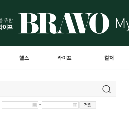
헬스
라이프
컬처
~
적용