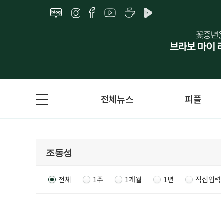
전체뉴스
피플
전체
1주
1개월
1년
직접입력