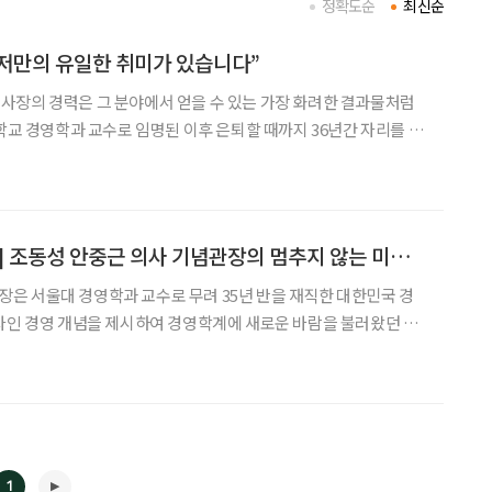
정확도순
최신순
중 저만의 유일한 취미가 있습니다”
사장의 경력은 그 분야에서 얻을 수 있는 가장 화려한 결과물처럼
대학교 경영학과 교수로 임명된 이후 은퇴할 때까지 36년간 자리를 지
이징 장강경영대학원 교수로 재직한 그는 2016년부터는 인천대학
신을 이끌었다. 올해 4년간의 임기를 끝내고 산업정책연구원 이사장
[브라보가 만난 사람] 조동성 안중근 의사 기념관장의 멈추지 않는 미래 탐색기
은 서울대 경영학과 교수로 무려 35년 반을 재직한 대한민국 경
자인 경영 개념을 제시하여 경영학계에 새로운 바람을 불러왔던 그
한 안중근의사기념관 관장으로 취임했다. 교수로서의 성공적인 생활
하고 있는 조동성(趙東成·67) 관장의 목소리를 통해 ‘인생 본고사
1