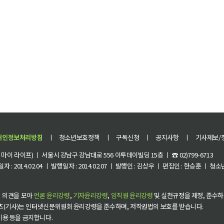
개인정보처리방침
ㅣ
청소년보호정책
ㅣ
구독신청
ㅣ
공지사항
ㅣ
기사제보/
이 라이프) ㅣ 서울시 강남구 강남대로 556 이투데이빌딩 15층 ㅣ ☎ 02)799-6713
 : 2014.02.04 ㅣ 발행일자 : 2014.02.07 ㅣ 발행인 : 김상우 ㅣ 편집인 : 한승훈 ㅣ
 의견을 모아
언론 윤리강령
,
기자윤리강령
,
임직원 윤리강령
및 실천규정을 제정, 준수하
츠(기사)는 인터넷신문위원회 윤리강령을 준수하며, 저작권법의 보호를 받습니다.
 이용 등을 금지합니다.