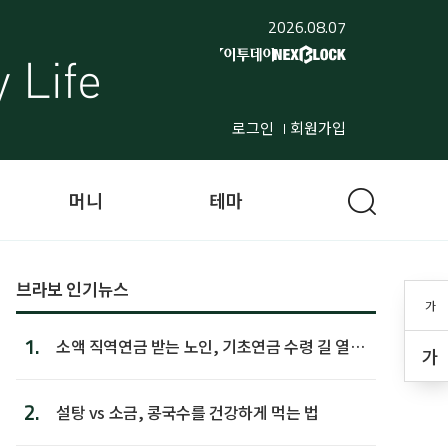
2026.08.07
로그인
회원가입
머니
테마
브라보 인기뉴스
가
1.
소액 직역연금 받는 노인, 기초연금 수령 길 열린
가
다
2.
설탕 vs 소금, 콩국수를 건강하게 먹는 법