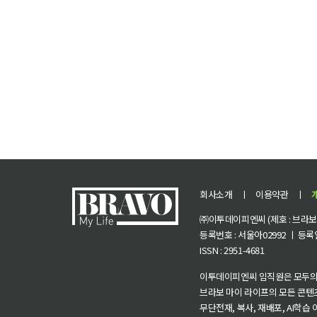
회사소개
ㅣ
이용약관
ㅣ
㈜이투데이피엔씨 (제호 : 브라보 마
등록번호 : 서울아02992 ㅣ 등록일자
ISSN : 2951-4681
이투데이피엔씨 임직원은 모두의
브라보 마이 라이프의 모든 콘텐
무단전재, 복사, 재배포, AI학습