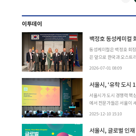
이투데이
백정호 동성케미컬 
동성케미컬은 백정호 회장
은 앞으로 한국과 오스트리
수행한다. 주부산 오스트
2026-07-01 08:09
일 공식 
서울시가 도시 경쟁력 핵심
에서 전문가들은 서울이 세
와 경직된 기업 문화 탓에
2025-12-10 15:10
규제를 혁파하고, 도시와 
서울시, 글로벌 인재