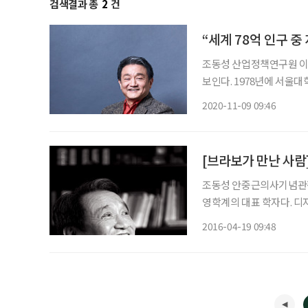
검색결과 총
2
건
“세계 78억 인구 
조동성 산업정책연구원 이
보인다. 1978년에 서울
키다 정년퇴직을 하고 베
2020-11-09 09:46
교 총장으로 임명되어 혁
으로
조동성 안중근의사기념관장
영학계의 대표 학자다. 디
는 2011년 남산에 위치
2016-04-19 09:48
에 이어 새로운 삶에 도전
에’