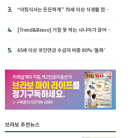
3.
“아침식사는 든든하게” 70세 이상 식생활 점수
가장 높아
4.
[Trend&Bravo] 거절 못 하는 시니어가 끊어야
할 행동 5
5.
65세 이상 국민연금 수급자 비중 80% ‘돌파’
브라보 추천뉴스