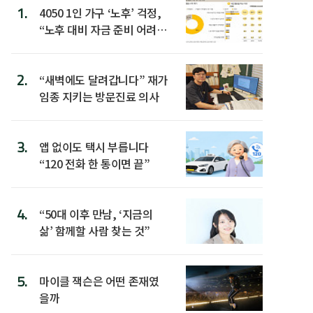
1.
4050 1인 가구 ‘노후’ 걱정,
“노후 대비 자금 준비 어려
워”
2.
“새벽에도 달려갑니다” 재가
임종 지키는 방문진료 의사
3.
앱 없이도 택시 부릅니다
“120 전화 한 통이면 끝”
4.
“50대 이후 만남, ‘지금의
삶’ 함께할 사람 찾는 것”
5.
마이클 잭슨은 어떤 존재였
을까