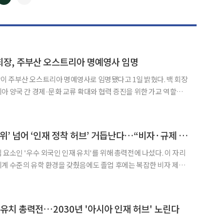
◀
▶
회장, 주부산 오스트리아 명예영사 임명
이 주부산 오스트리아 명예영사로 임명됐다고 1일 밝혔다. 백 회장
아 양국 간 경제·문화 교류 확대와 협력 증진을 위한 가교 역할을
리아 명예영사관은 동성케미컬 부산 본사에 개설됐으며 지난달 15
개관했다. 전날 서울 중구 더플라자호텔에서는 에바 마리 루세크 주한 오스트리아
서울시, ‘유학 도시 1위’ 넘어 ‘인재 정착 허브’ 거듭난다…“비자·규제 문턱 낮춰야” [종합]
 요소인 '우수 외국인 인재 유치'를 위해 총력전에 나섰다. 이 자리
계 수준의 유학 환경을 갖췄음에도 졸업 후에는 복잡한 비자 제도
 인재들이 떠나는 현상을 지적했다. 이를 해소하기 위해 낡은 출입국
기업, 대학이 원팀이 돼 채용부터 거주까지 책임지는 통합
 유치 총력전…2030년 '아시아 인재 허브' 노린다