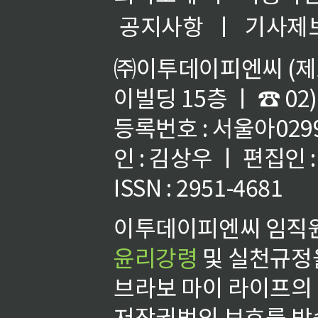
공지사항
ㅣ
기사제
㈜이투데이피엔씨 (제호
이빌딩 15층 ㅣ ☎ 02)
등록번호 : 서울아02992
인 : 김상우 ㅣ 편집인
ISSN : 2951-4681
이투데이피엔씨 임직원
윤리강령
및 실천규정을
브라보 마이 라이프의
저작권법의 보호를 받