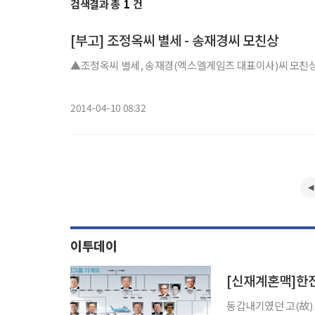
검색결과 총
1
건
[부고] 조정옥씨 별세 - 송재경씨 모친상
▲조정옥씨 별세, 송재경(엑스엘게임즈 대표이사)씨 모친상=9일 
2014-04-10 08:32
이투데이
동갑내기였던 고(故) 