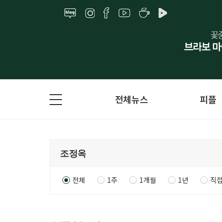
전체뉴스
피플
전체
1주
1개월
1년
직