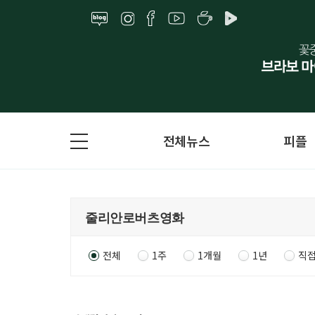
전체뉴스
피플
전체
1주
1개월
1년
직