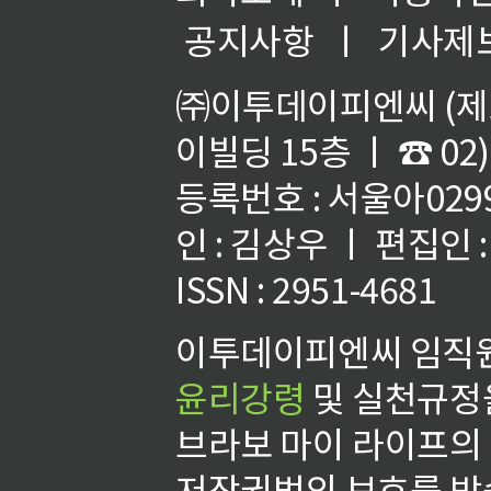
공지사항
ㅣ
기사제
㈜이투데이피엔씨 (제호
이빌딩 15층 ㅣ ☎ 02)
등록번호 : 서울아02992
인 : 김상우 ㅣ 편집인
ISSN : 2951-4681
이투데이피엔씨 임직원
윤리강령
및 실천규정을
브라보 마이 라이프의
저작권법의 보호를 받