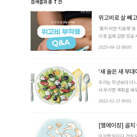
검색결과 총
7
건
위고비로 살 빼고
‘꿈의 비만 치료제’
이후 실제 감량 성공
다. 하지만 체중 감
2025-06-13 08:00
줄이는 데 도움 줄 
‘새 술은 새 부대
우리는 작년보다 더 나
서 무리한 계획을 세
몸속 묵은 것들을 빼내고
2022-01-17 09:02
붉은빛을 내뿜으며 떠
[웰에이징] 골치
이상한 일이다. 간식도