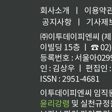
회사소개
ㅣ
이용약
공지사항
ㅣ
기사제
㈜이투데이피엔씨 (제호
이빌딩 15층 ㅣ ☎ 02)
등록번호 : 서울아02992
인 : 김상우 ㅣ 편집인
ISSN : 2951-4681
이투데이피엔씨 임직원
윤리강령
및 실천규정을