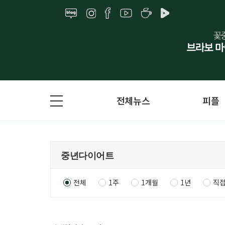
전체뉴스
피플
전체
1주
1개월
1년
직