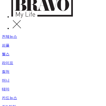
전체뉴스
피플
헬스
라이프
컬처
머니
테마
카드뉴스