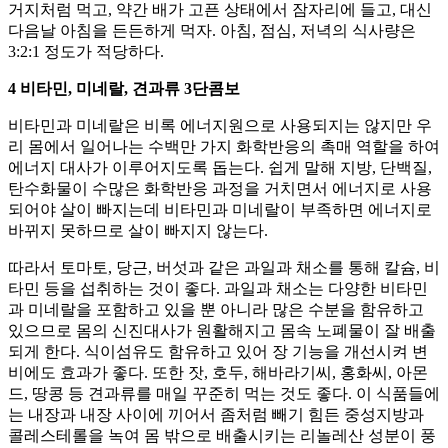
거지처럼 먹고, 약간 배가 고픈 상태에서 잠자리에 들고, 대신
다음날 아침을 든든하게 먹자. 아침, 점심, 저녁의 식사량은
3:2:1 정도가 적당하다.
4 비타민, 미네랄, 견과류 3단콤보
비타민과 미네랄은 비록 에너지원으로 사용되지는 않지만 우
리 몸에서 일어나는 수백만 가지 화학반응의 촉매 역할을 하여
에너지 대사가 이루어지도록 돕는다. 쉽게 말해 지방, 단백질,
탄수화물이 수많은 화학반응 과정을 거치면서 에너지로 사용
되어야 살이 빠지는데 비타민과 미네랄이 부족하면 에너지로
바뀌지 못하므로 살이 빠지지 않는다.
따라서 토마토, 당근, 버섯과 같은 과일과 채소를 통해 칼슘, 비
타민 등을 섭취하는 것이 좋다. 과일과 채소는 다양한 비타민
과 미네랄을 포함하고 있을 뿐 아니라 많은 수분을 함유하고
있으므로 몸의 신진대사가 원활해지고 몸속 노폐물이 잘 배출
되게 한다. 식이섬유도 함유하고 있어 장 기능을 개선시켜 변
비에도 효과가 좋다. 또한 잣, 호두, 해바라기씨, 홍화씨, 아몬
드, 땅콩 등 견과류를 매일 꾸준히 먹는 것도 좋다. 이 식품들에
는 내장과 내장 사이에 끼어서 좀처럼 빼기 힘든 중성지방과
콜레스테롤을 녹여 몸 밖으로 배출시키는 리놀레산 성분이 풍