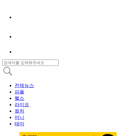
전체뉴스
피플
헬스
라이프
컬처
머니
테마