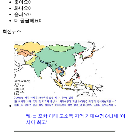
좋아요
0
화나요
0
슬퍼요
0
더 궁금해요
0
최신뉴스
韓·日 포함 아태 고소득 지역 기대수명 84.1세 ‘아
시아 최고’