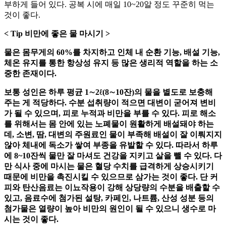
부하게 들어 있다. 공복 시에 매일 10~20알 정도 꾸준히 먹는
것이 좋다.
< Tip 비만에 좋은 물 마시기 >
물은 몸무게의 60%를 차지하고 인체 내 순환 기능, 배설 기능,
체온 유지를 통한 항상성 유지 등 많은 생리적 역할을 하는 소
중한 존재이다.
보통 성인은 하루 평균 1∼2ℓ(8∼10잔)의 물을 별도로 보충해
주는 게 적당하다. 수분 섭취량이 적으면 대변이 굳어져 변비
가 될 수 있으며, 피로 누적과 비만을 부를 수 있다. 피로 해소
를 위해서는 몸 안에 있는 노폐물이 원활하게 배설돼야 하는
데, 소변, 땀, 대변의 주원료인 물이 부족해 배설이 잘 이뤄지지
않아 체내에 독소가 쌓여 부종을 유발할 수 있다. 따라서 하루
에 8~10잔씩 물만 잘 마셔도 건강을 지키고 살을 뺄 수 있다. 다
만 식사 중에 마시는 물은 혈당 수치를 급격하게 상승시키기
때문에 비만을 촉진시킬 수 있으므로 삼가는 것이 좋다. 단 커
피와 탄산음료는 이뇨작용이 강해 상당량의 수분을 배출할 수
있고, 음료수에 첨가된 설탕, 카페인, 나트륨, 산성 성분 등의
첨가물은 열량이 높아 비만의 원인이 될 수 있으니 생수로 마
시는 것이 좋다.