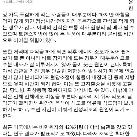
은
(브라보마이라이프)
한
상 가득 푸짐하게 먹는 사람들이 대부분이다. 하지만 아침을
먹지 않게 되면 점심시간 전까지의 공복감으로 간식을 먹게 되
는 경우가 많다. 이때의 간식은 보통 식사 열량의 몇 배나 될 수
있으며 트랜스지방이 많이 든 식품이 대부분이라 곧바로 비만
으로 이어질 위험이 있다.
또한 저녁때 과식을 하게 되면 식후 에너지 소모가 적어 쉽게
살이 찔 뿐 아니라 바로 잠자리에 드는 경우가 대부분이므로
수분 대사가 잘 이루어지지 않아 몸이 붓는 원인이 된다. 특히
야식 습관을 가진 경우 인슐린 저항성이 발생하기 때문에 인슐
린이 많이 분비되어도 혈당조절이 힘들어 내장과 간 등에 지방
으로 쌓여 비만이 되기 쉽다. 이는 또 고지혈증을 비롯해 고혈
압, 당뇨병, 관상동맥 질환까지도 야기시킬 수 있다. 이밖에 야
식은 신체 전체에도 이상을 부른다. 잠자리 시 위와 식도의 괄
약근이 열리면서 위안의 음식이 식도로 역류해 식도염이 발병
하기도 하고, 수면 시간이 미뤄져 만성피로의 원인이 되기도
한다.
최근 미국에서는 비만환자의 42%가량이 야식 습관을 갖고 있
다는 연구 결과가 발표되기도 하였다. 따라서 저녁은 최대한