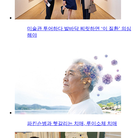
미술관 투어하다 발바닥 찌릿하면 ‘이 질환’ 의심
해야
파킨슨병과 헷갈리는 치매, 루이소체 치매