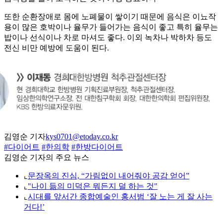
또한 순환장애로 몸에 노폐물이 쌓이기 때문에 음식은 이뇨작
용이 많은 호박이나 율무가 들어가는 음식이 좋고 특히 율무는
밥이나 선식이나 차로 마셔도 좋다. 이외 녹차나 박하차 등도
전신 비만 예방에 도움이 된다.
김영순 기자
kys0701@etoday.co.kr
#다이어트
#한의학
#한방다이어트
김영순 기자의 주요 뉴스
⌞
문장옥의 진심, “가림없이 내어줘야 공감 얻어”
⌞
"나이 듦의 미덕은 뭐든지 덜 하는 것"
⌞
시대를 앞서간 종합예술인 홍서범 ‘잘 노는 게 잘 사는
거다!’