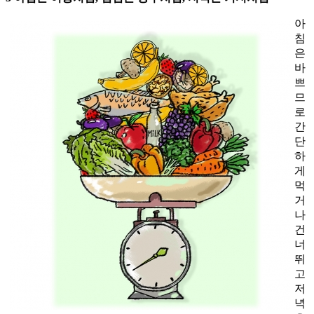
아
침
은
바
쁘
므
로
간
단
하
게
먹
거
나
건
너
뛰
고
저
녁