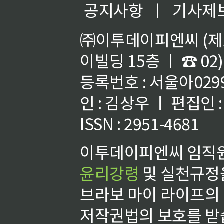
공지사항
ㅣ
기사제
㈜이투데이피엔씨 (제호
이빌딩 15층 ㅣ ☎ 02)
등록번호 : 서울아02992
인 : 김상우 ㅣ 편집인
ISSN : 2951-4681
이투데이피엔씨 임직원
윤리강령
및 실천규정을
브라보 마이 라이프의
저작권법의 보호를 받