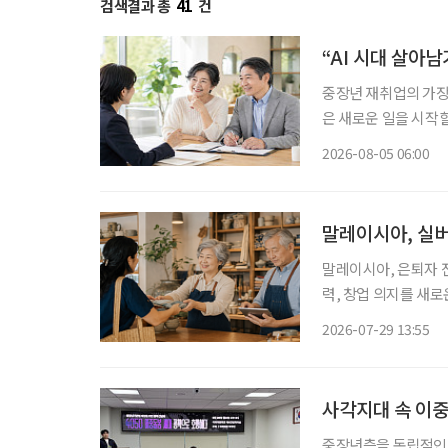
검색결과 총
41
건
“AI 시대 살아
중장년 재취업의 가장 
은 새로운 일을 시작할
이야기하는 지금 중요
2026-08-05 06:00
하는 일을 새로운 기
말레이시아, 실버
말레이시아, 은퇴자 전용 소액
력, 창업 의지를 새
오르고 있는 가운데 
2026-07-29 13:55
액금융 제도를 도입했
사각지대 속 이중
중장년층을 독립적인 