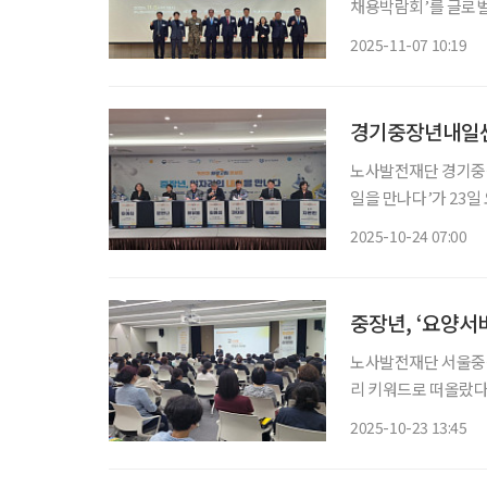
채용박람회’를 글로벌 해
물류산업 채용박람회
2025-11-07 10:19
장년내일센터와 부산
경기중장년내일센터
노사발전재단 경기중장
일을 만나다’가 23
원고용복지플러스센터
2025-10-24 07:00
중장년, ‘요양서
노사발전재단 서울중장
리 키워드로 떠올랐다
보여줬다"고 23일 밝혔다. 서울중장년내일센터에 따르면 지난 9월 25일, 
2025-10-23 13:45
부캠퍼스에서 열린 