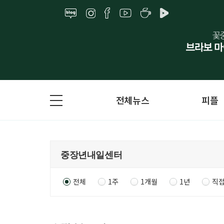
전체뉴스
피플
전체
1주
1개월
1년
직