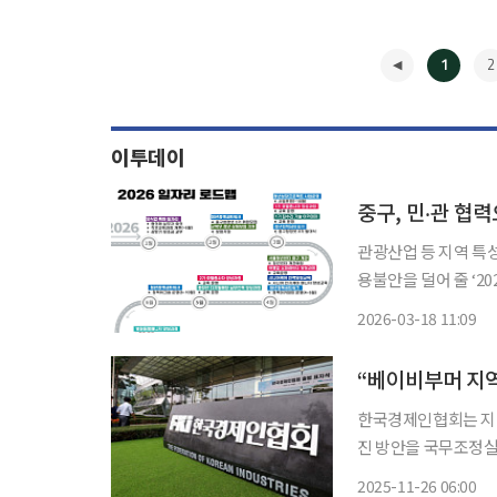
1
2
이투데이
관광산업 등 지역 특성 살린 일자리 협의체
용불안을 덜어 줄 ‘20
외식 등 지역 특성을
2026-03-18 11:09
◀
“베이비부머 지역
한국경제인협회는 지역
진 방안을 국무조정실 등 정부에 건
한 생산연령인구 감소
2025-11-26 06:00