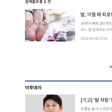
검색결과 총
1
건
발, 이럴 때 피
26개의 뼈와 100개
어느 한 군데라도 다치
뎌온 시니어의 발은 
2019-09-16 17:54
때는 몰랐던 발 관련
이투데이
[기고] ‘발 저림
무릎을 꿇거나 양반다