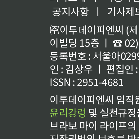
공지사항
ㅣ
기사제
㈜이투데이피엔씨 (제호
이빌딩 15층 ㅣ ☎ 02)
등록번호 : 서울아02992
인 : 김상우 ㅣ 편집인
ISSN : 2951-4681
이투데이피엔씨 임직원
윤리강령
및 실천규정을
브라보 마이 라이프의
저작권법의 보호를 받