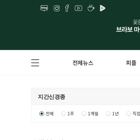
전체뉴스
피플
전체
1주
1개월
1년
직